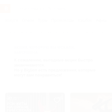
Услуги
Отели
Туры
Промокоды
Кэшбэк
Афиша 
Главная
Услуги
События
Концерты
Органные кон
АКЦИЯ, КОТОРУЮ ВЫ ИСКАЛИ,
ЗАВЕРШЕНА.
К сожалению, выгодные акции быстро
заканчиваются.
Но у Biglion есть предложения, которые
могут вам понравиться!