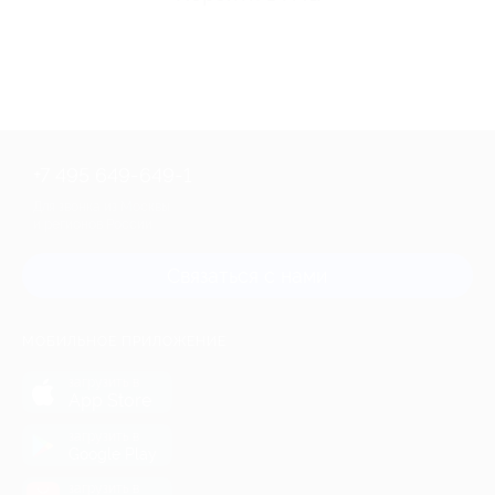
+7 495 649-649-1
Для звонка из Москвы
и регионов России
Связаться с нами
МОБИЛЬНОЕ ПРИЛОЖЕНИЕ
загрузить в
App Store
загрузить в
Google Play
загрузить в