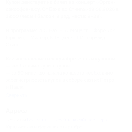
Купон действует на билет на концерт «Орган-
cаксофон-шоу. От Баха до Стинга» 19.06.2026 в
18:00 (левый балкон, 3 ряд, места: 9–28).
В программе:
И. С. Бах, В. А. Моцарт, Г. Форе, Дж.
Гершвин, Г. Миллер, К. Гардель, П. Иттюральд,
Стинг.
Как воспользоваться приобретенным купоном:
— необходимо купить купон;
— за 60 минут до начала концерта необходимо
зарегистрировать купон в соборе святых Петра
и Павла.
Свернуть
Адресa
Все акции
Бельканто
Перейти на сайт партнера
Юридическая информация о партнёре