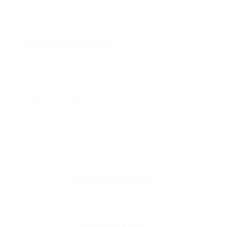
Biglion это про специальные акции, по условиям
которых вы можете приобрести купон со
скидкой от 50 до 90%
Откуда такие скидки?
Мы непосредственно работаем с каждым
партнером и договариваемся с ним о лучших
условиях для вас
Смогу ли я вернуть купон?
Если что-то случится, мы обязательно вернем
вам деньги. Мы работаем только с проверенными
и надежными партнерами
Остались вопросы?
+7 (495) 649-649-1
Горячая линия Биглиона
Перейти в FAQ