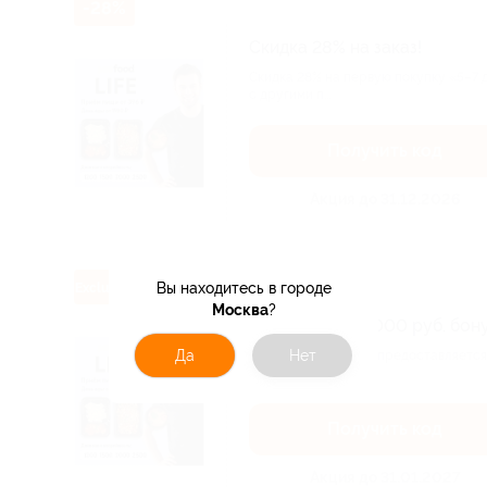
-28%
Скидка 28% на заказ!
Скидка 28% на первую покупку «5–7 
с другими п...
Получить код
Акция до 31.12.2026
Вы находитесь в городе
Exclusive
Москва
?
Скидка 26% + 2000 руб. бону
Да
Нет
Для новых клиентов предоставляется
рублей на в...
Получить код
Акция до 31.01.2027