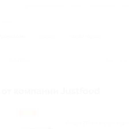
Для Вашего бизнеса
Блог
Франчайзинг
Воп
Промокоды
Кэшбэк
Афиша города
Категории
 от компании Justfood
-27%
Скидка 27% на первую недел