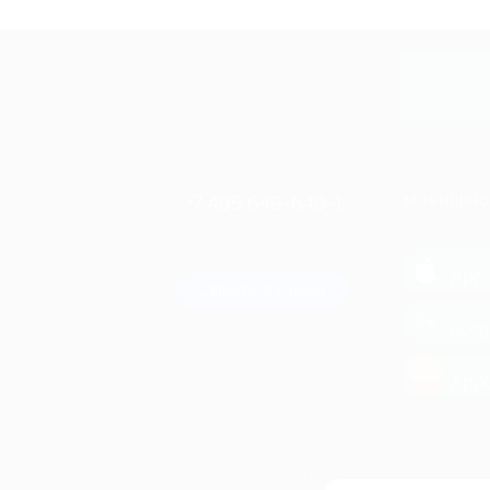
50%
cкидка
Купит
+7 495 649-649-1
МОБИЛЬНО
Для звонка из Москвы
и регионов России
загрузи
App 
Связаться с нами
загрузи
Goog
загрузи
AppG
© 2010-2026 BIGLION