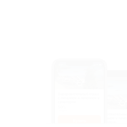
Оздоровительный отдых
c питанием и лечением в
санатории
50%
cкидка
Оздоровительны
питанием и лече
Купить
санатории