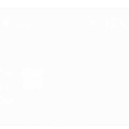
ь
загрузить в
загрузить в
App Store
Google Pla
Е ПРИЛОЖЕНИЕ
КОМПАНИЯ
ИНФОР
Как работает Biglion
Вопрос
ть в
Store
Вакансии
Отзывы
ть в
le Play
Блог
ть в
allery
Гарантия, поддержка