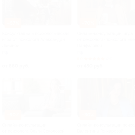
–57%
–70%
Консультации и психологическая
Онлайн-консультации, игра
игра от психолога Александры
от сексолога-психолога Ел
Ланиной
Панфиловой
РФ
РФ
5.0
(24)
от 860 руб.
от 450 руб.
–60%
–30%
Онлайн-консультации
Онлайн-консультации психо
от психолога Ольги Соколовой
Валентины Гончаровой