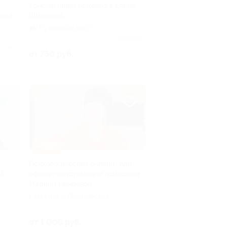
Консультации психолога Елены
лога
Шматовой
Кузнецкий мост
Куплено 7
лено 2
от 750 руб.
–50%
Психологические онлайн- или
й
офлайн-консультации психолога
Марины Немцевой
г. Иваново, Лежневская
ул., д. 55, эт. 4, каб. 4.21
Куплено 2
(ТРЦ «Тополь»)
от 1 000 руб.