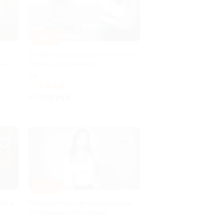
–80%
Онлайн-консультации психолога
ены
Татьяны Танташевой
РФ
4.2
(5)
от 700 руб.
–70%
лога
Психологические консультации
от психолога Екатерины