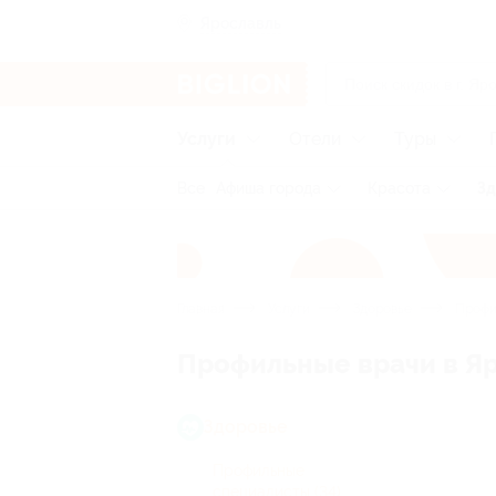
Ярославль
Услуги
Отели
Туры
Все
Афиша города
Красота
Зд
Главная
Услуги
Здоровье
Профи
Профильные врачи в Я
Здоровье
Профильные
специалисты
(34)