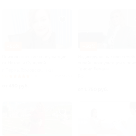
–50%
–50%
Психологические консультации
Индивидуальные или семей
от Натальи Сунцовой
онлайн-консультации у пси
Таисии Леманн
г. Пермь, Горловская
+2
ул., д. 92а
РФ
5.0
(21)
Куплено 1
от 450 руб.
от 1 750 руб.