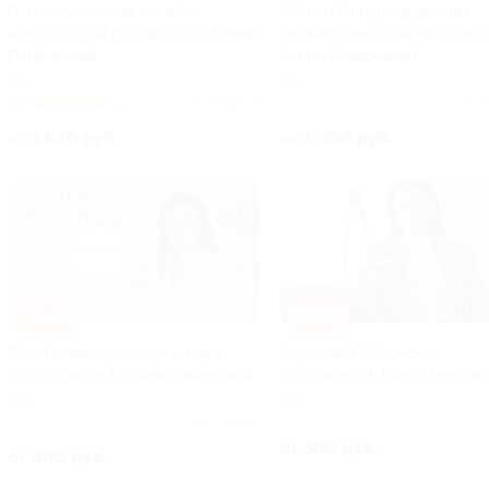
Психологические онлайн-
1, 3 или 5 индивидуальных
консультации от психолога Елены
онлайн-консультаций психо
Панфиловой
Алины Алексеевой
РФ
РФ
5.0
(24)
Куплено 5
Куп
от 1 620 руб.
от 1 000 руб.
–40%
–50%
Онлайн-консультации и игры
Коуч-или МАК-сессии
от психолога Татьяны Смирновой
от психолога Дины Марково
РФ
РФ
Куплено 1
от 500 руб.
от 600 руб.