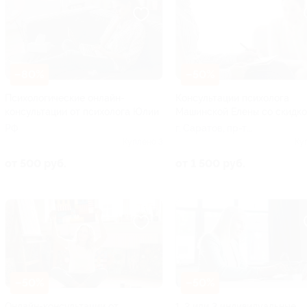
–80%
–50%
Психологические онлайн-
Консультации психолога
консультации от психолога Юлии
Машинской Елены со скидк
РФ
г. Саратов, пр-т
Столыпина, д. 8
Куплено 3
Ку
от 500 руб.
от 1 500 руб.
–50%
–50%
Онлайн-консультации от
1, 2 или 3 индивидуальные