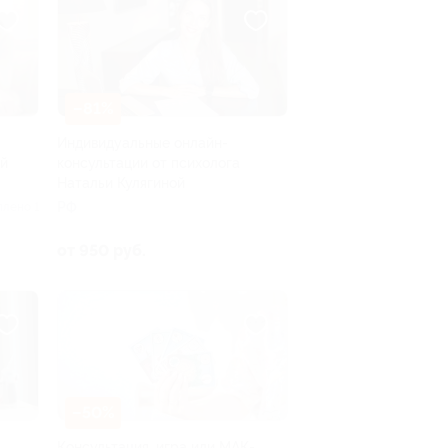
–81%
Индивидуальные онлайн-
ой
консультации от психолога
Натальи Кулягиной
РФ
плено 1
от 950 руб.
–50%
Консультация, игра или МАК-