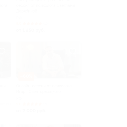
лога
сессия от психолога Светланы
Дерябиной
РФ
5.0
(19)
от 1 250 руб.
–60%
ции
Онлайн-сессии от психолога
й
Игоря Свенторжецкого
РФ
плено 1
5.0
(7)
от 2 000 руб.