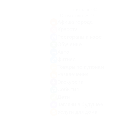
Психолог
(34)
Стоматология
(3)
Афиша города
Красота
Рестораны и кафе
Обучение
Авто
Фитнес
Товары по купонам
Развлечения
Экскурсии
События
Дети
Загляни в будущее
Услуги для дома