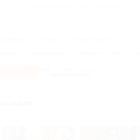
Для Вашего бизнеса
Блог
Франчайзинг
Воп
Промокоды
Кэшбэк
Афиша города
оровье
Рестораны и кафе
Обучение
Авто
Ф
Все скидки
- в мобильном приложении!
Скачать сейчас!
льные специалисты
рославле