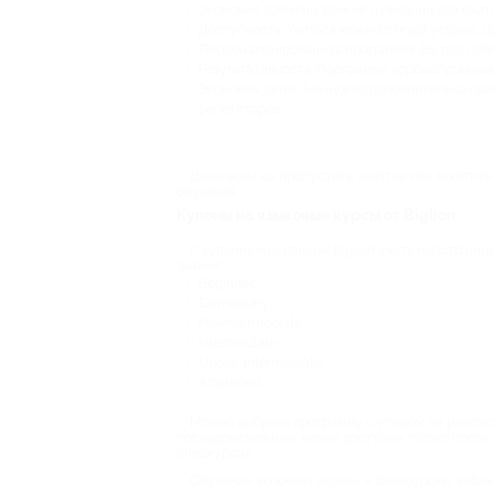
Экономия времени. Вам не нужно никуда ехать
Доступность. Учиться можно откуда угодно, гд
Персонализированная программа. Вы под себя
Результативность. Программа хорошо усваива
Экономия денег. Не нужно дополнительно при
репетиторов.
Даже если вы пропустите занятие или захотите
обучения.
Купоны на языковые курсы от Biglion
С купонным сервисом Biglion учить иностранны
знаний:
Beginner;
Elementary;
Pre-Intermediate;
Intermediate;
Upper- Intermediate;
Advanced.
Можно выбрать программу с упором на разговор
последовательные: новый доступен только после 
спецкурсах.
Обучение включает аудио- и видеоуроки, веби