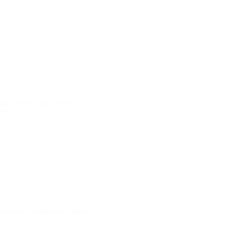
еть земного шара. И если знания
ыка.
угом месте. Почему это удобно: