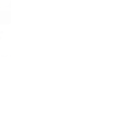
ов
в
лено 5