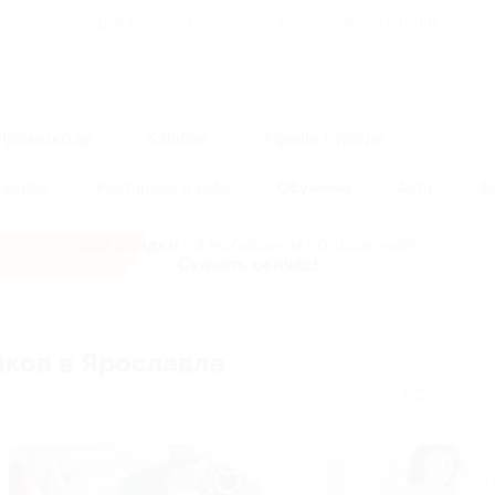
Для Вашего бизнеса
Блог
Франчайзинг
Воп
Промокоды
Кэшбэк
Афиша города
оровье
Рестораны и кафе
Обучение
Авто
Ф
Все скидки
- в мобильном приложении!
Скачать сейчас!
ранные языки
ков в Ярославле