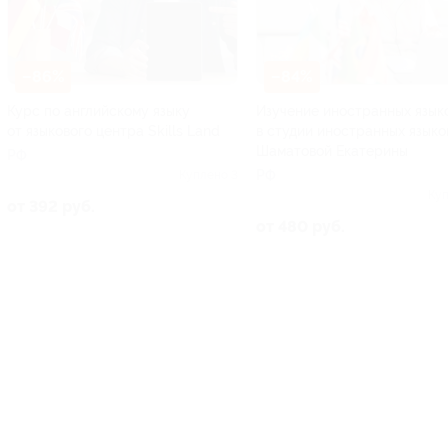
–86%
–84%
Курс по английскому языку
Изучение иностранных язык
от языкового центра Skills Land
в студии иностранных языко
Шаматовой Екатерины
РФ
РФ
Куплено 3
Куп
от 392 руб.
от 480 руб.