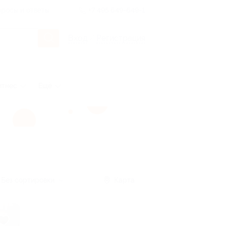
росы и ответы
+7 495 649-649-1
Вход
/
Регистрация
итнес
Ещё
Без сортировки
Карта