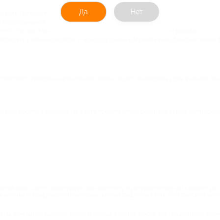
;
Да
Нет
е есть Интернет;
 подстраиваете скорость изучения материала;
ется, так как в любой момент можно вернуться к пройденным урокам;
обретать учебные пособия — все доступно в цифровом виде. Занятия такого
 повторить пройденный материал, можно будет посмотреть урок в записи. В
й язык просто и выгодно. На сайте представлены скидки на курсы английског
ный язык, сленг, орфографию или фонетику и регулярно получать обратную с
изучения предыдущего. Некоторые школы предлагают тем, кто приобрел купо
нары, домашние задания, интерактивные занятия. После дистанционного обуч