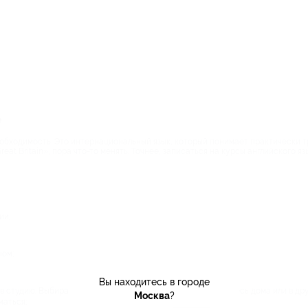
е
обходимость. Это интернациональный язык, который понимает практически тр
reat Britain», пора что-то менять. Точнее, записаться на курсы английского яз
ии;
ном;
Вы находитесь в городе
 в студию. Выбирайте курсы английского онлайн и занимайтесь дома или в др
Москва
?
маться;