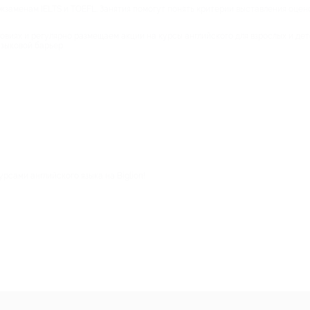
к экзаменам IELTS и TOEFL. Занятия помогут понять критерии выставления оце
виях и регулярно размещаем акции на курсы английского для взрослых и дет
зыковой барьер.
рсами английского языка на Biglion!