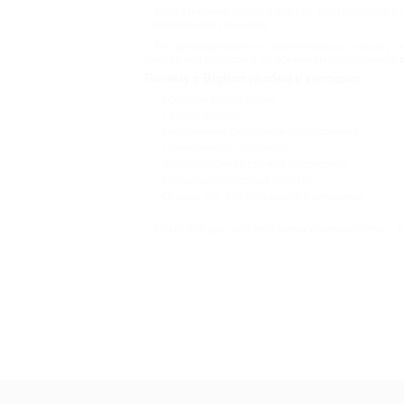
Есть языковые курсы и для тех, кто готовится 
содержанием разделов.
Мы договариваемся с партнерами о лучших усло
учебой или работой и со временем преодолеете я
Почему с Biglion удобно и выгодно:
Большой выбор акций;
Скидки до 90%;
Ежедневные скидочные предложения;
Проверенные партнеры;
Круглосуточная служба поддержки;
Несколько способов оплаты;
Отзывы тех, кто пользовался купонами.
Откройте для себя мир новых возможностей с ку