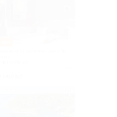
–30%
роживание в апарт-отеле «Docklands
март»
АНКТ-ПЕТЕРБУРГ
Куплено 8
т 3 920 руб.