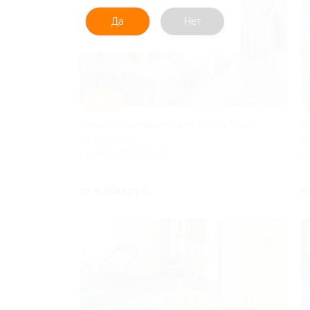
Да
Нет
–30%
Аренда апартаментов от «Sova Ярд»
О
со скидкой
с
САНКТ-ПЕТЕРБУРГ
С
Куплено 14
от 4 900 руб.
о