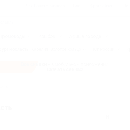
Для Вашего бизнеса
Блог
Франчайзинг
Воп
Промокоды
Кэшбэк
Афиша города
ург и область
Карелия
Золотое кольцо
Юг России
К
Все скидки
- в мобильном приложении!
Скачать сейчас!
ласть
асть