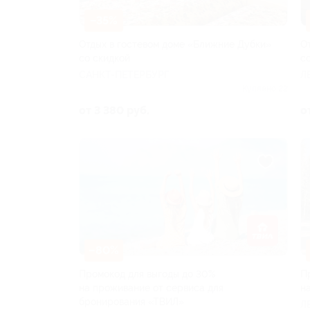
–35%
Отдых в гостевом доме «Ближние Дубки»
О
со скидкой
с
САНКТ-ПЕТЕРБУРГ
Л
Куплено 22
от 3 380 руб.
о
–80%
Промокод для выгоды до 30%
П
на проживание от сервиса для
н
бронирования «ТВИЛ»
Л