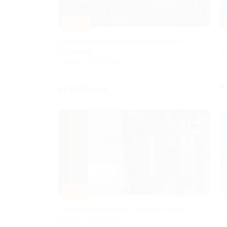
–30%
Проживание в видовом апарт-отеле
О
Docklands 4*
Л
САНКТ-ПЕТЕРБУРГ
Л
Куплено 14
о
от 5 530 руб.
–30%
Отдых в отеле Nevsky Capsule Hotel
О
«
САНКТ-ПЕТЕРБУРГ