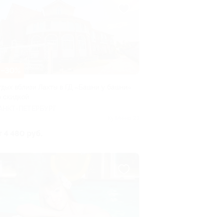
–30%
тдых вблизи Лахты в ГД «Башни у башни»
о скидкой
АНКТ-ПЕТЕРБУРГ
Куплено 23
т 4 480 руб.