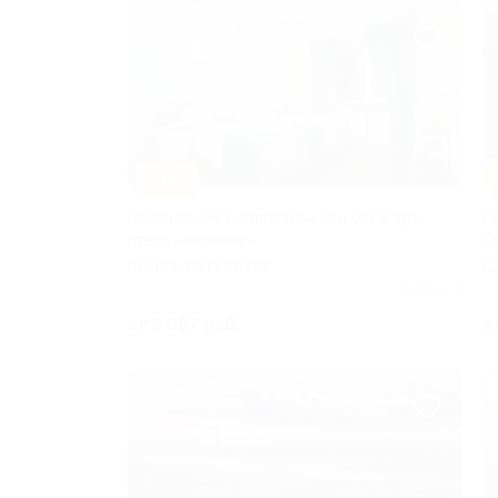
–31%
Проживание с завтраком или без в арт-
П
отеле «Карелия»
С
САНКТ-ПЕТЕРБУРГ
С
Куплено 6
от 2 967 руб.
о