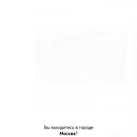
Р
Куплено 2
от 2 205 руб.
о
–30%
Аренда дома от компании «Шишкин Place»
О
со скидкой
с
ЛЕНИНГРАДСКАЯ ОБЛАСТЬ
Л
Куплено 3
от 7 000 руб.
о
Вы находитесь в городе
Москва
?