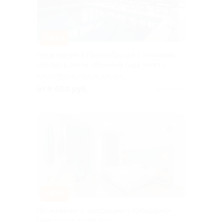
–30%
Проживание в Приэльбрусье с питанием
или без в отеле «Времена года Чегет»
КАБАРДИНО-БАЛКАРСКАЯ
РЕСПУБЛИКА
от 9 660 руб.
Куплено 1
–30%
Проживание с завтраками в Кабардино-
Балкарии в отеле Aiza