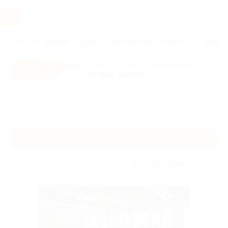
Услуги
Отели
Туры
Промокоды
Кэшбэк
Афиша 
Все скидки
- в мобильном приложении!
Скачать сейчас!
Главная
Отели
Юг России
Приэльбрусье
Приэльбрусье
Без сортировки