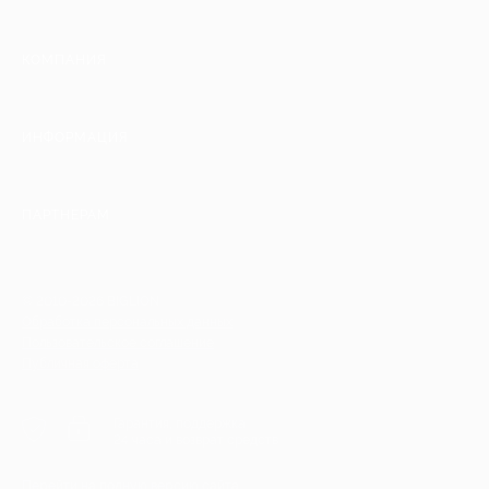
КОМПАНИЯ
ИНФОРМАЦИЯ
ПАРТНЕРАМ
© 2010-2026 BIGLION
Обработка персональных данных
Пользовательское соглашение
Публичная оферта
Гарантия, поддержка
24 часа и возврат средств
Перейти на полную версию сайта