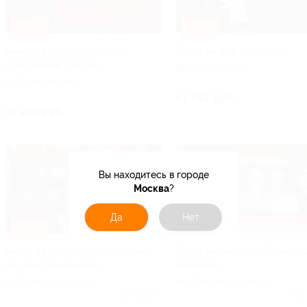
–40%
–20%
Билет на стендап-концерт
Билет на шоу Music Loto
«Секретный состав»
Октябрьская
Сухаревская
от 792 руб.
от 294 руб.
Вы находитесь в городе
Москва
?
Да
Нет
–20%
–40%
Билет на «StandUp экскурсию»
Билет на концерт «Взрослы
со стендап-комиком
стендап»
Китай-город
Третьяковская
+2
+3
Куплено 19
Куп