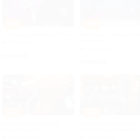
–30%
–30%
Билет на шоу Stand-Up & Action
Билет на шоу «Женский сте
со скидкой
Павелецкая
Павелецкая
от 413 руб.
от 693 руб.
–20%
–20%
Билет на «Большой черный
Билет на стендап-концерт
стендап концерт»
«Суперпроверка комиков с 
Чистые пруды
Чистые пруды