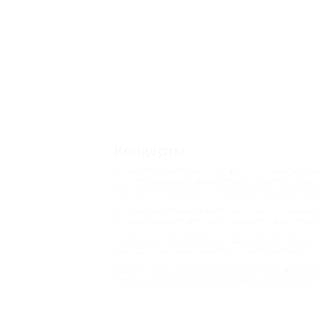
Концерты
Вы любите ходить на спектакли и посещать конц
услугам шикарный выбор акций, условия которых
театра на Перовской со скидкой в Ярославле про
Если же вы больше любите классическую музыку,
которые подарят вам массу удовольствия и неза
Поклонники зажигательных дискотек до утра и с
ежегодно посещают около 100 тысяч человек со 1
Biglion — это территория интересных и максима
чтобы вы могли прилично экономить на покупках!