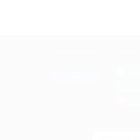
+7 495 649-649-1
МОБИЛЬНО
Для звонка из Москвы
и регионов России
загрузи
App 
Связаться с нами
загрузи
Goog
загрузи
AppG
© 2010-2026 BIGLION
Обработка персональных данных
Используем кук