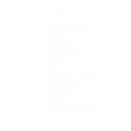
Спектакли
(140)
Шоу-программы
(16)
Цирковые
представления
(34)
Афиша города
Красота
Здоровье
Рестораны и кафе
Обучение
Авто
Фитнес
Товары по купонам
Развлечения
Экскурсии
Дети
Загляни в будущее
Услуги для дома