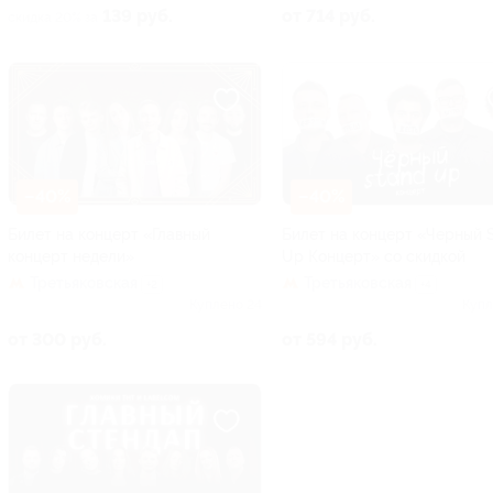
139 руб.
от 714 руб.
скидка 20% за
–40%
–40%
Билет на концерт «Главный
Билет на концерт «Черный 
концерт недели»
Up Концерт» со скидкой
Третьяковская
Третьяковская
+2
+4
Куплено 24
Купл
от 300 руб.
от 594 руб.