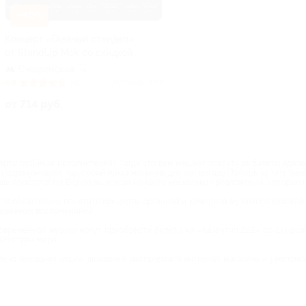
–40%
Концерт «Главный стендап»
от StandUp Msk со скидкой
Смоленская
+4
4.8
(4)
Куплено 433
от 714 руб.
ерты любимых исполнителей? Тогда что вам мешает платить за билеты вдвое 
 подразумевают под собой максимальную для вас выгоду! Теперь купить бил
ще простого! На Biglion вы всегда найдете несколько предложений, которые 
 то обязательно посетите концерты органной и камерной музыки со скидкой
бываемых воспоминаний.
овременной музыки могут приобрести билеты на «Казантип Z22» со скидкой
06 стран мира.
льно выгодных акций, шикарных распродаж в интернет-магазине и умопомрачи