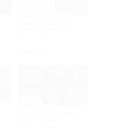
–40%
Билет на музыкальное лото
с комиком от StandUp Msk
Таганская
+2
Куплено 15
от 534 руб.
–40%
й
Концерт «Женский vs мужской
стендап» со скидкой
Третьяковская
+1
лено 19
Куплено 82