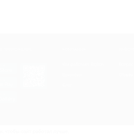
Е ПРИЛОЖЕНИЕ
КОМПАНИЯ
ИНФОР
Как работает Biglion
Вопрос
ть в
Store
Вакансии
Отзывы
ть в
le Play
Блог
ть в
allery
Гарантия, поддержка
24 часа и возврат средств
и, чтобы сайт работал лучше.