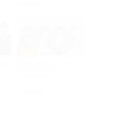
от 774 руб.
–40%
Stand
Билет на «Женский концерт.
Стендап» со скидкой
Третьяковская
+6
ено 40
Куплено 82
от 300 руб.