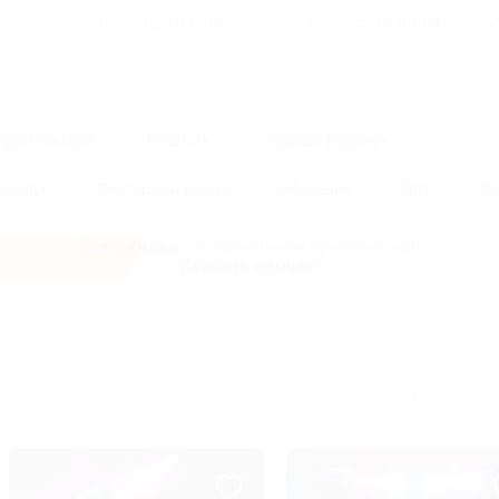
Для Вашего бизнеса
Блог
Франчайзинг
Воп
Промокоды
Кэшбэк
Афиша города
оровье
Рестораны и кафе
Обучение
Авто
Фи
Все скидки
- в мобильном приложении!
Скачать сейчас!
ап