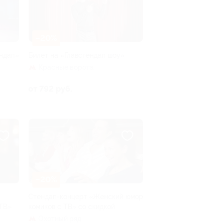
–20%
ндап»
Билет на «Главстендап шоу»
Красные ворота
от 792 руб.
–20%
Стендап-концерт «Женский юмор
ТВ»
комиков с ТВ» со скидкой
Охотный ряд