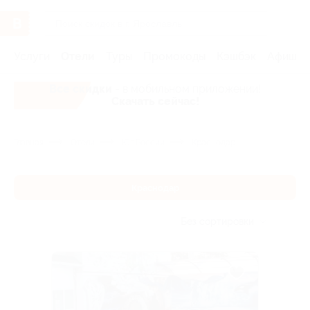
Услуги
Отели
Туры
Промокоды
Кэшбэк
Афиша 
Все скидки
- в мобильном приложении!
Скачать сейчас!
Главная
Отели
Юг России
Краснодар
Краснодар
Без сортировки