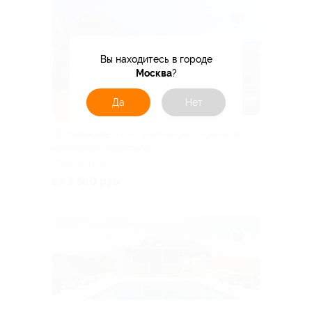
Вы находитесь в городе
Москва
?
Да
Нет
–30%
Проживание в гостинично-ресторанном
комплексе «Версаль»
КРАСНОДАР
от 3 360 руб.
Куплено 1