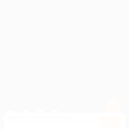
ИНФОРМАЦИЯ
ПАРТНЕРАМ
© 2010-2026 BIGLION
Обработка персональных данных
Пользовательское соглашение
Публичная оферта
Гарантия, поддержка
24 часа и возврат средств
Перейти на полную версию сайта
Используем куки, чтобы сайт работал лучше.
Оставаясь с нами, вы соглашаетесь на использование
файлов
Оk
куки.
Карта