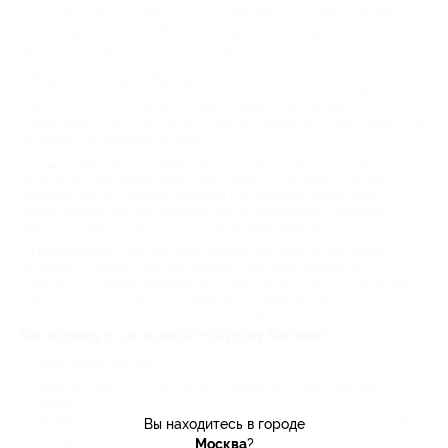
Это развлечение обожают любители динамичного отдыха. Заезды на
картах проходят в специальных комплексах с
полупрофессиональными трассами. Все необходимое арендуется на
месте, есть варианты как для взрослых, так и для детей.
Верёвочные парки в Ярославле – спортивное развлечение для всех
возрастов. Оно позволяет испытать свои физические способности –
силу, координацию и ловкость. В Ярославле полно верёвочных парков
с взрослыми и детскими маршрутами. Но самые выгодные ищите у нас
на сайте – со скидками до 90%.
Самое необычное развлечение категории – пожалуй, полет на
воздушном шаре в Ярославле. Оно идеально для романтического
свидания или как подарок близкому. При должной погоде летать
можно круглый год, так что обязательно попробуйте. Панорамы с
высоты птичьего полёта – это потрясающее зрелище.
Помимо этого, у нас на сайте бывают прогулки на сап-бордах,
догтрекинг, сплавы и другое. Зимой ассортимент меняется:
появляются снежные развлечения, такие как катание на снегоходах.
Многие купоны остаются, например, на квадроциклы или на картинг. А
некоторые исчезают, например, акции в веревочный парк.
Как отдохнуть со скидкой по купону Биглион?
Схема очень простая:
Зарегистрируйтесь на сайте или войдите в существующий
аккаунт.
Выберите предложение из этой подборки и прочитайте условия.
Вы находитесь в городе
Например, что входит в стоимость и как записаться на услугу.
Москва
?