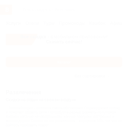
Услуги
Отели
Туры
Промокоды
Кэшбэк
Афиша 
Все скидки
- в мобильном приложении!
Скачать сейчас!
Каталог
Без сортировки
Развлечения
Скидки на отдых на свежем воздухе
Уличный отдых – отличная смена обстановки. Он разгружает голову
и помогает сбавить ритм. Попробуйте разные форматы по купонам
Биглион: катание на квадроциклах, конные прогулки, догтрекинг и
многое другое. Скидки на эти развлечения – в среднем 50%, так что не
бойтесь пробовать новое!