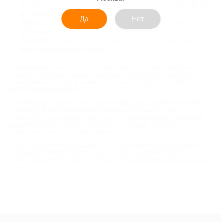
Оплатите купон любым удобным способом. Например, картой, СБП
или электронным кошельком.
Да
Нет
Получите купон на почту и забронируйте услугу, если это
необходимо. Об этом говорится в описании.
Предъявите купон на месте с экрана смартфона. Готово: можно
наслаждаться развлечением!
Скидки Биглион – это путь к активному досугу без ущерба для
бюджета. Благодаря нашим акциям можно пробовать новое хоть
каждую неделю. Берите детей, приглашайте друзей – и вперёд, за
свежими впечатлениями!
Также наши купоны – это классные идеи для подарков. Например,
промокод на полет на воздушном шаре в Ярославле – мало кто
пробовал такую диковинку. Или купоны на квадроциклы – идеальный
вариант для любителей активностей на природе. Тем более,
покатушки проходят круглогодично.
Все предложения в разделе “Отдых на свежем воздухе” регулярно
обновляются. Чтобы увидеть новые скидки на картинг и другие
развлечения в Ярославле, воспользуйтесь фильтром в верхнем правом
углу.