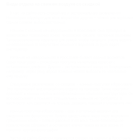
Виды отдыха на свежем воздухе со скидкой
У нас на сайте есть спокойные и экстремальные развлечения.
Некоторые подходят для всех возрастов, другие – только для взрослых.
Одним словом, выбор достойный.
Начнем с катания на квадроциклах в Ярославле. Оно проходит в
живописных природных зонах: лесопарки, овраги, песчаные подъемы.
Такое развлечение идеально для семей: чтобы кататься, уметь водить
не обязательно. В отсутствие опытного водителя за руль сядет
инструктор.
Катание на квадроциклах в Ярославле бывает разных форматов.
Одни покатушки – спокойная прогулка на четырёх колёсах с
остановками для фото. Другие – экстремальный заезд по бездорожью,
например, через реку вброд. Каждый может выбрать то, что близко
ему по духу.
Следующее развлечение со скидкой – конные прогулки в Ярославле.
Это популярный вид спокойного отдыха на природе. Такие прогулки
проходят в конных клубах в сопровождении опытного инструктора. Он
все расскажет и покажет: специальных навыков не требуется. В
частности, как садиться на лошадь, держать поводья и управлять ими.
Конные прогулки в Ярославле – ещё и отличный вариант для
свидания или фотосессии. Только представьте вашу пару верхом на
грациозных конях – словно дворяне XVIII века. Такое благородное
приключение сближает и оставляет впечатления на всю жизнь. И
конечно, крутые фотографии.
Часто на сайте Биглион появляются скидки на картинг в Ярославле.