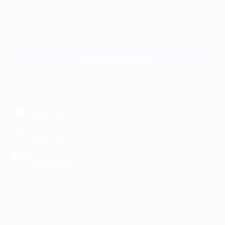
+7 495 649-649-1
Для звонка из Москвы
и регионов России
Связаться с нами
МОБИЛЬНОЕ ПРИЛОЖЕНИЕ
загрузить в
App Store
загрузить в
Google Play
загрузить в
AppGallery
КОМПАНИЯ