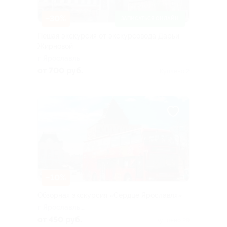
–30%
ЗАПИСАТЬСЯ ОНЛАЙН
Пешая экскурсия от экскурсовода Дарьи
Жирновой
г. Ярославль
от 700 руб.
Куплено 2
–10%
Обзорная экскурсия «Сердце Ярославля»
г. Ярославль,
Богоявленская пл. (старт
от 450 руб.
Куплено 29