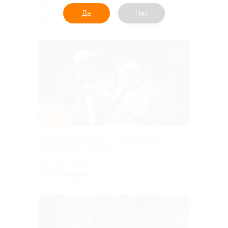
Смоленская
Да
Нет
от 1 615 руб.
–15%
Билет на спектакль от театральной
лаборатории «КукLab»
Смоленская
от 1 700 руб.