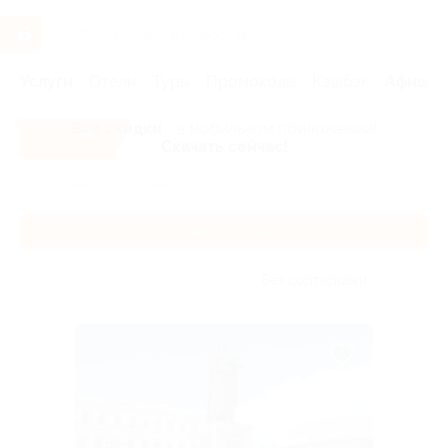
Услуги
Отели
Туры
Промокоды
Кэшбэк
Афиша 
Все скидки
- в мобильном приложении!
Скачать сейчас!
Главная
Услуги
Афиша города
Афиша города
Без сортировки