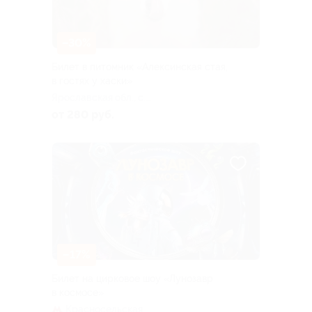
–30%
Билет в питомник «Алексинская стая,
в гостях у хаски»
Ярославская обл., с.
Алексино, ул. Большая, д. 14
от 280 руб.
–17%
Билет на цирковое шоу «Лунозавр
в космосе»
Красносельская