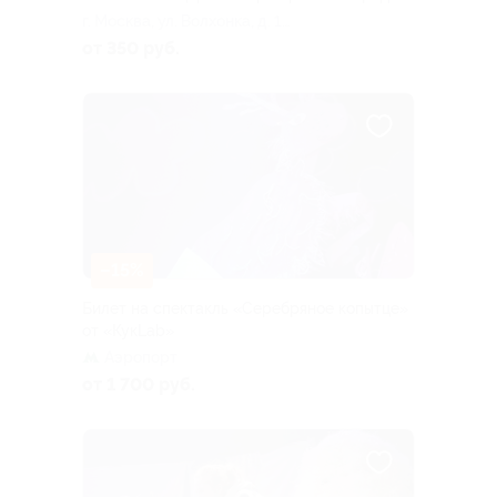
г. Москва, ул. Волхонка, д. 15
(храм Христа Спасителя,
от 350 руб.
«Зал церковных соборов»)
–15%
Билет на спектакль «Серебряное копытце»
от «КукLab»
Аэропорт
от 1 700 руб.