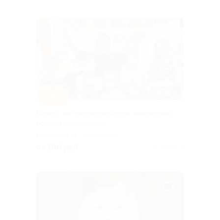
экскурсии)
–50%
Билеты на посещение музея эмальерного
искусства «Эмалис»
г. Ярославль, Тверицкая
наб., д. 15
от 100 руб.
Куплено 5