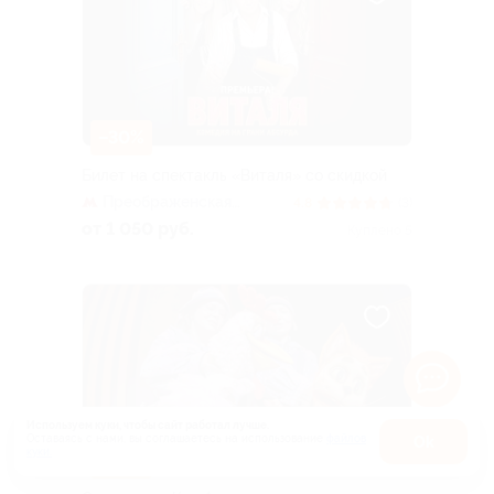
–30%
Билет на спектакль «Виталя» со скидкой
Преображенская
4.8
(3)
площадь
от 1 050 руб.
Куплено 5
Используем куки, чтобы сайт работал лучше.
Оставаясь с нами, вы соглашаетесь на использование
файлов
Оk
куки.
Карта
–15%