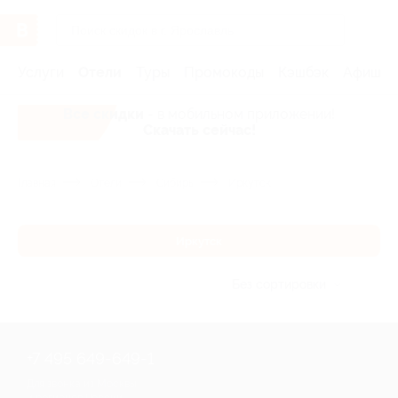
Услуги
Отели
Туры
Промокоды
Кэшбэк
Афиша 
Все скидки
- в мобильном приложении!
Скачать сейчас!
Главная
Отели
Сибирь
Иркутск
Иркутск
Без сортировки
+7 495 649-649-1
Для звонка из Москвы