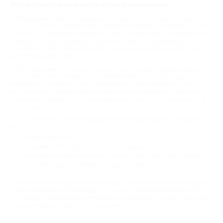
Акции и бонусы на мероприятия для компаний
Желающим провести выходные в усадьбе и узнать много нового
партнеры Биглион в Ярославле предлагают поездки в “Толбухино” или
“Вятское” и посещение музеев. В первую акцию входит 19 музеев, во
вторую - 9. Среди необычных - музей ангела или торгующего
крестьянина. Гостей приглашают и на экскурсию по усадьбе, и на
дегустацию Иван-чая.
Распространяются скидки также на организацию праздников для
детей и взрослых. Аниматоры, аквагрим, мыльные пузыри, дискотеки,
лабиринты, ростовые куклы и оформление зала предлагаются на
детский день рождения. Аренда лимузина для взрослых, прогулки и
шашлыки на природе, катание верхом, фотосессии с лошадьми - для
всей семьи.
С купонами от Биглион на развлечения в Ярославле Вы отдохнете
выгодно:
Со скидками от 50%;
По ценам от 100 руб. (за купон в детский центр);
По акциям для компаний (купон в сауну действует для 6 человек,
на керлинг - для 10 человек, в лазертаг - для 40 и т.д.).
Читайте внимательно условия акций и сэкономьте больше с Biglion.
Среди предложений Вы найдете и скидки на развлечения в будние
дни, и бонусы для больших и маленьких компаний, и купоны, которыми
выгоднее воспользоваться в выходные.