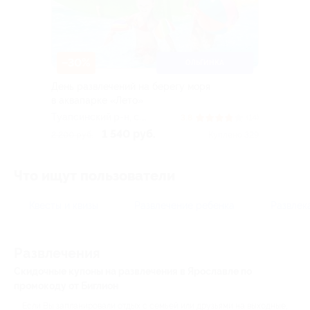
–30%
ОЛЬГИНКА
День развлечений на берегу моря
в аквапарке «Лето»
Туапсинский р-н, c.
3.8
(14)
Ольгинка, ул. Набережная,
1 540 руб.
2 200 руб.
Куплено 329
д. 2
Что ищут пользователи
Квесты и квизы
Развлечение ребенка
Развлек
Развлечения
Скидочные купоны на развлечения в Ярославле по
промокоду от Биглион
Если Вы запланировали отдых с семьей или друзьями на выходные,