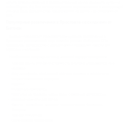
хотите отвезти ребенка в развлекательный центр, закажите купон на
сайте Biglion. И у Вас останутся деньги на развлечения и в следующий
уик-энд. Ведь большинство предложений на сайте - со скидками от
50%.
Популярные развлечения в Ярославле со скидками от
Биглион
Биглион предлагает пользователям купонов развлечения в
Ярославле для компаний, пар, семей с детьми. Выберите СПА-
процедуры, фотосессию с дельфинами и лошадьми, квесты для
взрослых и малышей.
Наибольшей популярностью у жителей города пользуются:
Аренда сауны или бани (стоимость в купоне указывается на 6
человек);
Шоу дельфинов, контактный зоопарк (снимки и фотоотчеты
предоставляются в подарок);
Керлинг;
Музейные комплексы;
Прогулки на лошадях, уроки езды, семейные фотосессии;
Игровые комнаты для детей;
Квесты - семейные, детские, технологичные, бродилки;
Лазертаг;
Аренда лимузинов;
Организация праздников.