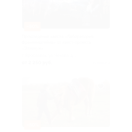
–50%
Прохождение квеста «Лаборатория
Франкенштейна» от квест-проекта
«Элизиум»
г. Ярославль, ул. Чехова, д.
11
от 2 250 руб.
Куплено 4
–50%