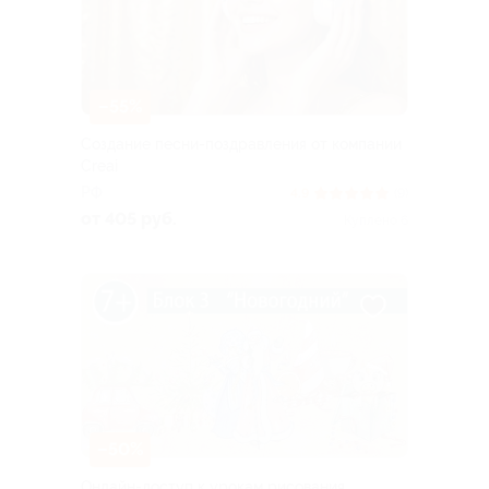
–55%
Создание песни-поздравления от компании
Creai
РФ
4.9
(9)
от 405 руб.
Куплено 6
–50%
Онлайн-доступ к урокам рисования