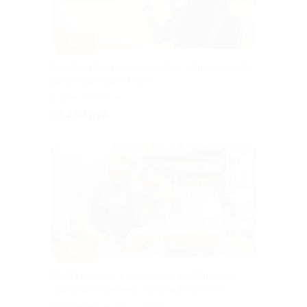
–50%
Билет на посещение центра современного
искусства «Дом Муз»
г. Ярославль, ул.
Чайковского, д. 23а
от 250 руб.
–50%
Мастер-класс в гончарной мастерской
«Добрая Керамика. Ростов Великий»
Ярославская обл., г. Ростов