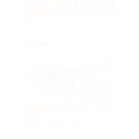
–30%
День развлечений в парке «Замания»
со скидкой
г. Ярославль,
5.0
(105)
Ленинградский пр-т, д.
от 623 руб.
Куплено 360
123 (ТРЦ «Альтаир»)
–30%
Экскурсия, чай, кофе, сладости, настольные
игры в антикафе «Еж кафе»
г. Ярославль, ул. Победы, д.