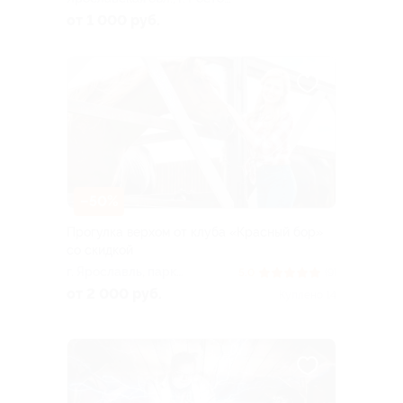
Великий, ул. Каменный
от 1 000 руб.
Мост, д. 4
–50%
Прогулка верхом от клуба «Красный бор»
со скидкой
г. Ярославль, парк
5.0
(9)
«Красный бор»
от 2 000 руб.
Куплено 14