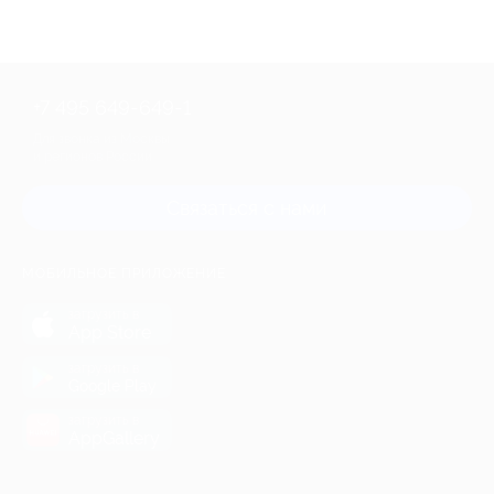
+7 495 649-649-1
Для звонка из Москвы
и регионов России
Связаться с нами
МОБИЛЬНОЕ ПРИЛОЖЕНИЕ
загрузить в
App Store
загрузить в
Google Play
загрузить в
AppGallery