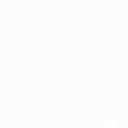
КОМПАНИЯ
ИНФОРМАЦИЯ
ПАРТНЕРАМ
© 2010-2026 BIGLION
Обработка персональных данных
Пользовательское соглашение
Публичная оферта
Гарантия, поддержка
24 часа и возврат средств
Перейти на полную версию сайта