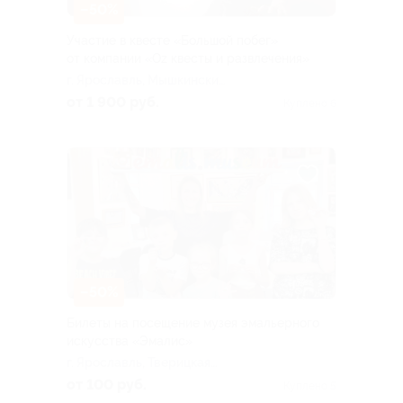
–50%
Участие в квесте «Большой побег»
от компании «Oz квесты и развлечения»
г. Ярославль, Мышкинский
пр., д. 10
от 1 900 руб.
Куплено 6
–50%
Билеты на посещение музея эмальерного
искусства «Эмалис»
г. Ярославль, Тверицкая
наб., д. 15
от 100 руб.
Куплено 5