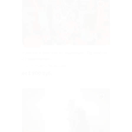
–50%
Участие в квестах от компании «Oz квесты
и развлечения»
г. Ярославль, Мышкинский
пр., д. 10
от 1 900 руб.
Куплено 3