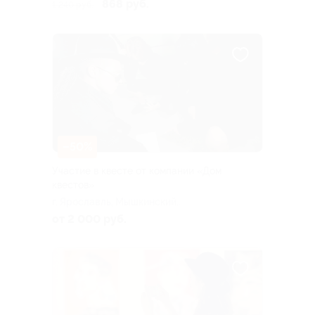
6
868 руб.
1 240 руб.
–50%
Участие в квесте от компании «Дом
квестов»
г. Ярославль, Мышкинский
пр., д. 10
от 2 000 руб.