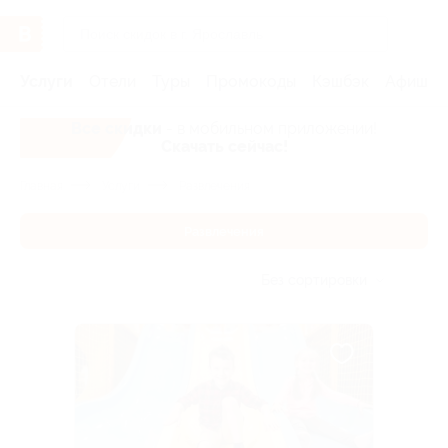
Услуги
Отели
Туры
Промокоды
Кэшбэк
Афиша 
Все скидки
- в мобильном приложении!
Скачать сейчас!
Главная
Услуги
Развлечения
Развлечения
Без сортировки