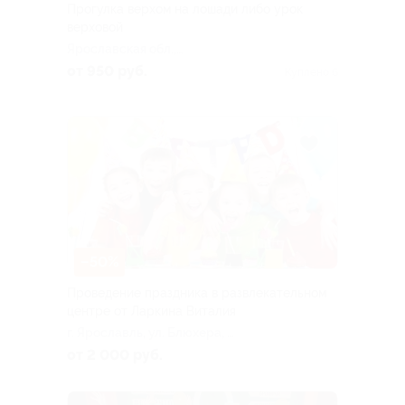
Прогулка верхом на лошади либо урок
верховой
Ярославская обл.,
Ивняковское с. п., пос.
от 950 руб.
Куплено 6
Смена
–50%
Проведение праздника в развлекательном
центре от Ларкина Виталия
г. Ярославль, ул. Блюхера, д.
45
от 2 000 руб.