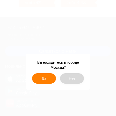
4%
4.4%
Кэшбэк
Кэшбэк
+7 495 649-649-1
Для звонка из Москвы
и регионов России
Связаться с нами
Вы находитесь в городе
МОБИЛЬНОЕ ПРИЛОЖЕНИЕ
Москва
?
загрузить в
Да
Нет
App Store
загрузить в
Google Play
загрузить в
AppGallery