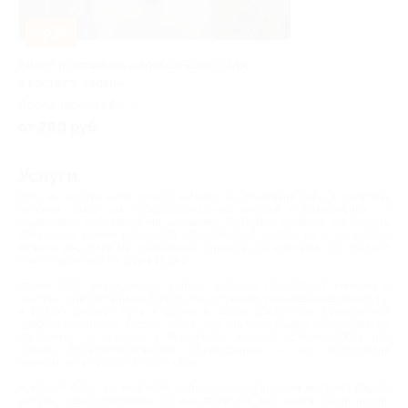
–30%
Билет в питомник «Алексинская стая,
в гостях у хаски»
Ярославская обл., с.
Алексино, ул. Большая, д. 14
от 280 руб.
Услуги
Если вы хотите жить полной жизнью, не отказывая себе в приятных
мелочах, таких как профессиональный массаж и развлечения, но
ограничены собственными доходами, то Biglion позволит расширить
привычные рамки. Благодаря sale-политике сайта, вы с легкостью
можете решиться на проведение банкета для компании со скидкой
или отправиться на шоу в Цирке
Кроме того, медицинские услуги, которые предлагают клиники и
центры, позволят вам не болеть или устранять уже имеющиеся недуги,
а Biglion сделает путь к здоровью более доступным. Комплексная
профессиональная чистка зубов или ультразвуковое обследование
организма со скидкой в Ярославле, лечение остеохондроза или
полное офтальмологическое обследование – это подходящая
возможность позаботиться о себе.
А может быть, вы мечтаете добиться совершенной фигуры? Ищите
услуги, предоставляемые по выгодным для вас ценам среди акций,