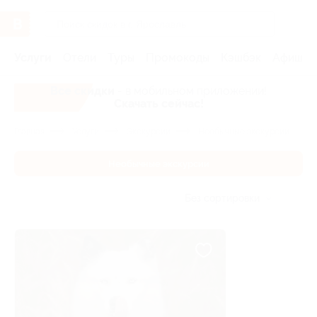
Услуги
Отели
Туры
Промокоды
Кэшбэк
Афиша 
Все скидки
- в мобильном приложении!
Скачать сейчас!
Главная
Услуги
Экскурсии
Необычные экскурсии
Необычные экскурсии
Без сортировки