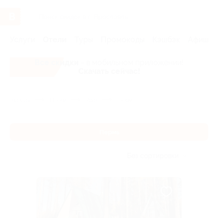
Услуги
Отели
Туры
Промокоды
Кэшбэк
Афиша 
Все скидки
- в мобильном приложении!
Скачать сейчас!
Главная
Отели
Урал
Пермь
Пермь
Без сортировки