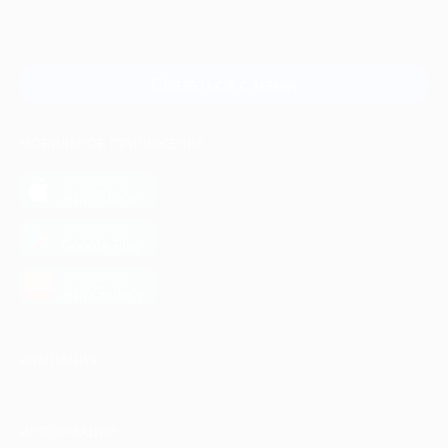
Для звонка из Москвы
и регионов России
Связаться с нами
МОБИЛЬНОЕ ПРИЛОЖЕНИЕ
загрузить в
App Store
загрузить в
Google Play
загрузить в
AppGallery
КОМПАНИЯ
ИНФОРМАЦИЯ