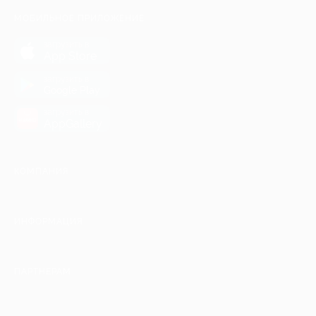
МОБИЛЬНОЕ ПРИЛОЖЕНИЕ
загрузить в
App Store
загрузить в
Google Play
загрузить в
AppGallery
КОМПАНИЯ
ИНФОРМАЦИЯ
ПАРТНЕРАМ