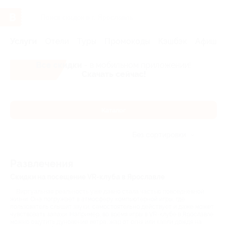
Услуги
Отели
Туры
Промокоды
Кэшбэк
Афиша 
Все скидки
- в мобильном приложении!
Скачать сейчас!
Каталог
Без сортировки
Развлечения
Скидки на посещение VR-клуба в Ярославле
Виртуальная реальность уже давно стала частью повседневной
жизни. Она погружает в атмосферу компьютерной игры, где
пользователь слышит звуки, самостоятельно действует и даже может
чувствовать запахи. Например, во время игры в VR-клубе в Ярославле
можно ощутить дуновение ветра, жар от огня или капли дождя на