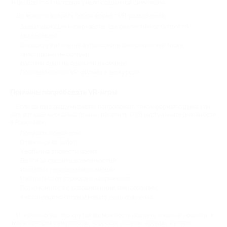
лице. Все это благодаря умело созданной симуляции.
Вы можете выбрать любой формат VR-развлечений:
Захватывающие киберквесты, где реалистичность просто
зашкаливает;
Головокружительные аттракционы (американские горки,
пилотирование болида);
Баталии один на один или в команде;
Познавательные VR-фильмы и экскурсии.
Причины попробовать VR-игры
Если вы еще раздумываете, попробовать такой формат отдыха или
нет, вот еще несколько причин посетить клуб виртуальной реальности
в Ярославле:
Получить новый опыт;
Отвлечься от забот;
Необычно провести время;
Выйти за пределы возможностей;
Испытать незабываемые эмоции;
Избавиться от стресса и напряжения;
Познакомиться с современными технологиями;
Нестандартно отпраздновать день рождения.
И, конечно же, это крутая возможность оценить топовые новинки, в
числе которых симуляторы, хорроры, экшены, аркады, шутеры,