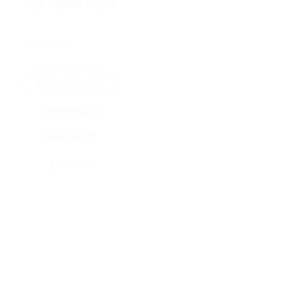
★
★
★
★
★
Все купоны (0)
Промокод (0)
Скидка (0)
Флаер (0)