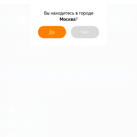
Вы находитесь в городе
загрузить в
загрузить в
Москва
?
App Store
Google Play
Да
Нет
+7 495 649-649-1
Для звонка из Москвы
и регионов России
Связаться с нами
МОБИЛЬНОЕ ПРИЛОЖЕНИЕ
загрузить в
App Store
загрузить в
Google Play
загрузить в