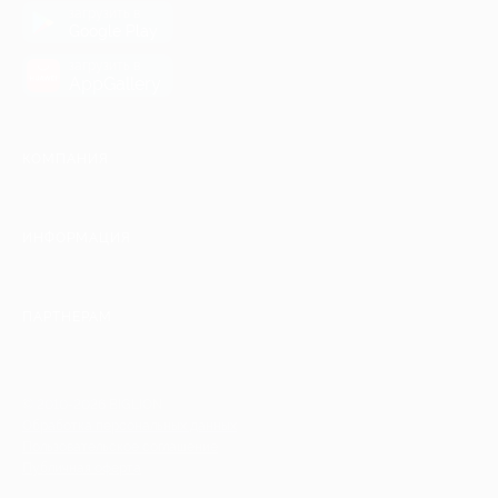
загрузить в
Google Play
загрузить в
AppGallery
КОМПАНИЯ
ИНФОРМАЦИЯ
ПАРТНЕРАМ
© 2010-2026 BIGLION
Обработка персональных данных
Пользовательское соглашение
Публичная оферта