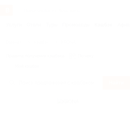
Услуги
Отели
Туры
Промокоды
Кэшбэк
Афиша 
Главная
Кэшбэк
KRONA
Правила получения кэшбэка
По чеку
Мой кэшбэк
Найти