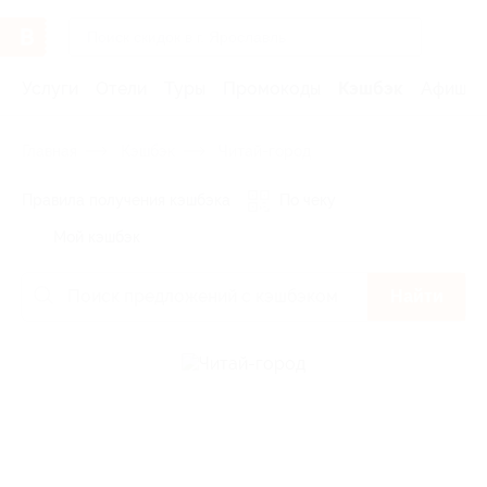
Услуги
Отели
Туры
Промокоды
Кэшбэк
Афиша 
Главная
Кэшбэк
Читай-город
Правила получения кэшбэка
По чеку
Мой кэшбэк
Найти