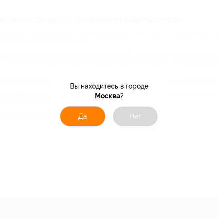
ене со скидкой от Biglion в Ярославле
есь каждый человек сможет найти себе занятие по вкусу. В Греции горы
ными памятниками архитектуры.
ие на туры в Грецию. Это уникальная страна, возможности отдыха в кото
ь такого многообразия флоры и фауны! Греческие курорты — это вообще отд
евле, если вы воспользуетесь шикарными SALE-предложениями от сайта Bigli
Вы находитесь в городе
ossos Royal придется по вкусу влюбленной паре, отдых в Греции в сети отеле
Москва
?
нием идеально подойдет для семьи с детьми.
абываемых путешествий по всему миру!
Да
Нет