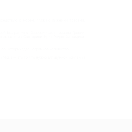
 соседствую с морем, пляжи с лыжными трасами,
рой безграничны. Завораживает природа Греции.
ельная тема. Санторини, Крит, Родос, Халкидики,
on, которых здесь огромное количество!
й Mitsis — это то, что нужно для шумной компании