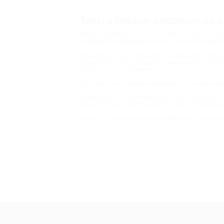
Туры в Грецию недорого по ц
Греция влюбляет в себя с первого взгляда. Зд
современные развлекательные центры со старин
Планируя отпуск, обязательно обратите вниман
Практически нигде в Европе невозможно встретит
Закинф — это лишь малая их часть!
Путешествие в Грецию вам обойдется гораздо деш
Недельный тур на остров Крит в отель Aldemar Kn
друзей, а отдых на острове Санторини с прожива
Biglion — это безграничные возможности для нез