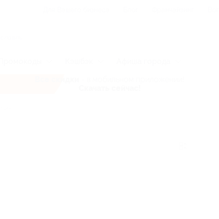
Для Вашего бизнеса
Блог
Франчайзинг
Воп
Промокоды
Кэшбэк
Афиша города
Все скидки
- в мобильном приложении!
Скачать сейчас!
еция