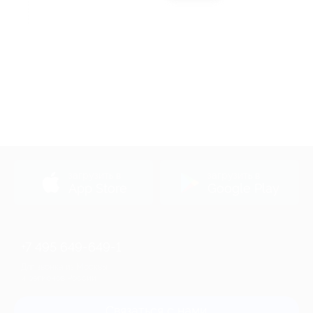
Акция до 31.12.2026
загрузить в
загрузить в
App Store
Google Play
+7 495 649-649-1
Для звонка из Москвы
и регионов России
Связаться с нами