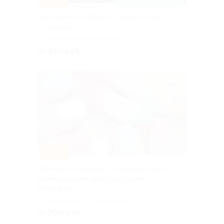
Посещение солярия в студии «Софи»
со скидкой
г. Ярославль, Московский
пр-т, д. 97
от 630 руб.
–30%
Маникюр и педикюр с покрытием гель-
лаком в салоне красоты «Бьюти
атмосфера»
г. Ярославль, ул. Калинина,
д. 18
от 700 руб.
Куплено 2