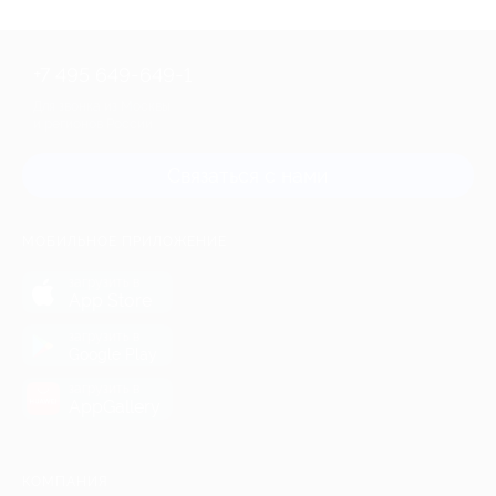
+7 495 649-649-1
Для звонка из Москвы
и регионов России
Связаться с нами
МОБИЛЬНОЕ ПРИЛОЖЕНИЕ
загрузить в
App Store
загрузить в
Google Play
загрузить в
AppGallery
КОМПАНИЯ