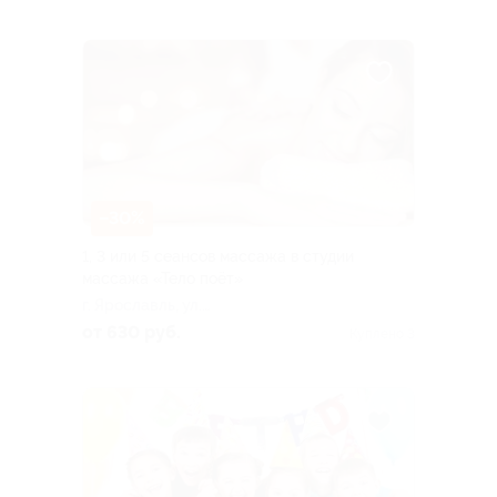
экскурсии)
–30%
1, 3 или 5 сеансов массажа в студии
массажа «Тело поёт»
г. Ярославль, ул.
Кудрявцева, д. 4а
от 630 руб.
Куплено 3