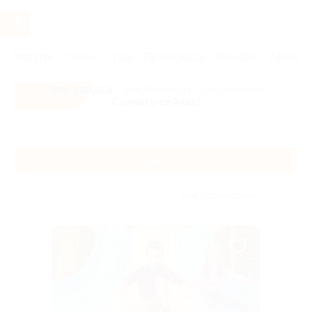
Услуги
Отели
Туры
Промокоды
Кэшбэк
Афиша 
Все скидки
- в мобильном приложении!
Скачать сейчас!
Главная
Услуги
Каталог
Без сортировки