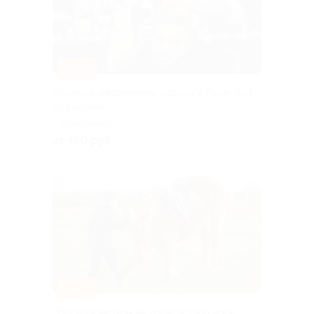
–50%
Стрижка, оформление бороды в Feuer Bart
со скидкой
г. Ярославль, ул.
Революционная, д. 18
от 450 руб.
Куплено 1
–50%
Прогулка верхом на лошади либо урок