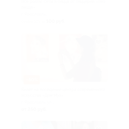
Все роллы, сеты и пицца от пиццерии «Лео
пицца»
г. Ярославль,
Ленинградский пр-т, д. 67
100 руб.
скидка 30% за
–50%
Билет на посещение центра современного
искусства «Дом Муз»
г. Ярославль, ул.
Чайковского, д. 23а
от 250 руб.