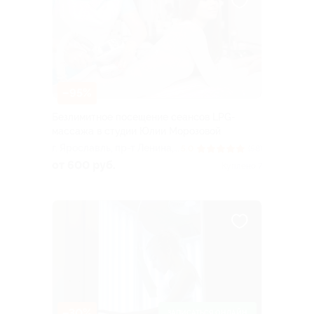
–95%
Безлимитное посещение сеансов LPG-
массажа в студии Юлии Морозовой
г. Ярославль, пр-т Ленина,
5.0
(58)
д. 25
от 600 руб.
Куплено 7
–30%
ЗАПИСАТЬСЯ ОНЛАЙН