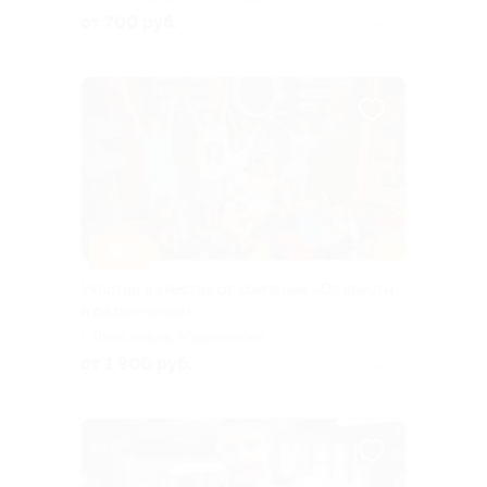
д. 91 (ТЦ «Венге»)
от 700 руб.
Куплено 5
–50%
Участие в квестах от компании «Oz квесты
и развлечения»
г. Ярославль, Мышкинский
пр., д. 10
от 1 900 руб.
Куплено 3