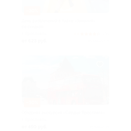
–30%
День развлечений в парке «Замания»
со скидкой
г. Ярославль,
4.4
(106)
Ленинградский пр-т, д.
от 623 руб.
Куплено 378
123 (ТРЦ «Альтаир»)
–10%
Обзорная экскурсия «Сердце Ярославля»
г. Ярославль,
Богоявленская пл. (старт
от 450 руб.
Куплено 28