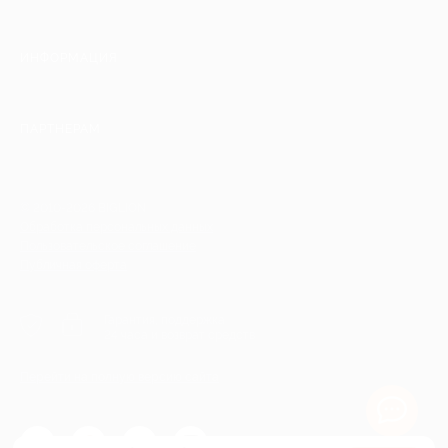
ИНФОРМАЦИЯ
ПАРТНЕРАМ
© 2010-2026 BIGLION
Обработка персональных данных
Пользовательское соглашение
Публичная оферта
Гарантия, поддержка
24 часа и возврат средств
Перейти на полную версию сайта