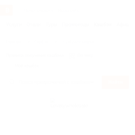
Услуги
Отели
Туры
Промокоды
Кэшбэк
Афиша 
Главная
Кэшбэк
Lovelywholesale
Правила получения кэшбэка
По чеку
Мой кэшбэк
Найти