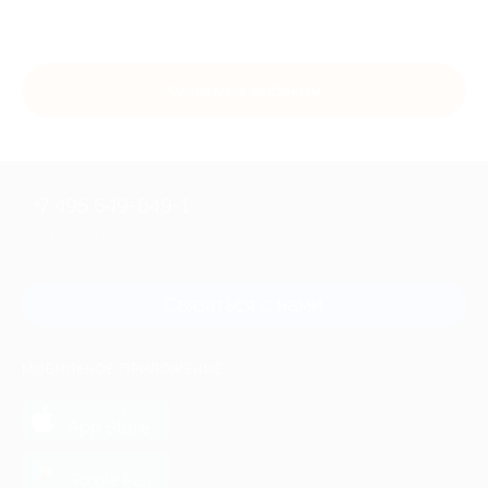
Купить с кэшбэком
+7 495 649-649-1
Для звонка из Москвы
и регионов России
Связаться с нами
МОБИЛЬНОЕ ПРИЛОЖЕНИЕ
загрузить в
App Store
загрузить в
Google Play