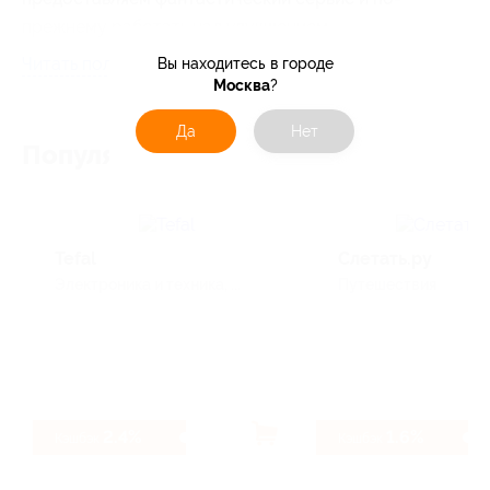
прежнему работать над улучшением.
Читать полностью
Вы находитесь в городе
У нас есть собственный завод в Гуанчжоу и
Москва
?
Шанхае. Чтобы предоставить больше стилей
Да
Нет
(более 6000 стилей), мы вместе со многими
Популярные магазины
производителями одежды, сумочек и обуви,
специализирующихся на производстве
экспорта в Цзянсу, Китае и Китае, оптовая
цена. Теперь мы являемся лучшим
Tefal
Слетать.ру
поставщиком оптовикам, розничным
Электроника и техника, ...
Путешествия
торговцам и бутикам в Интернете или
компаниям по всему миру.
2.4%
1.6%
Кэшбэк
Кэшбэк