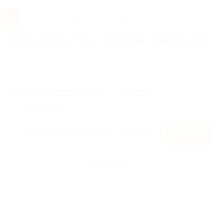
Услуги
Отели
Туры
Промокоды
Кэшбэк
Афиша 
Главная
Кэшбэк
Aфиша
Правила получения кэшбэка
По чеку
Мой кэшбэк
Найти