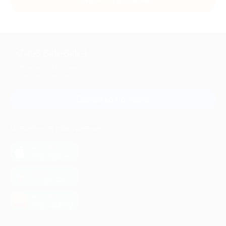
Купить с кэшбэком
+7 495 649-649-1
Для звонка из Москвы
и регионов России
Связаться с нами
МОБИЛЬНОЕ ПРИЛОЖЕНИЕ
загрузить в
App Store
загрузить в
Google Play
загрузить в
AppGallery