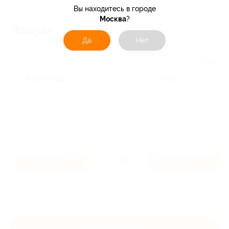
Вы находитесь в городе
Москва
?
Популярные магазины
Да
Нет
Adminvps
iTAB
Услуги
Красота & Здоровье,
234 ₽
3.2%
Кэшбэк
Кэшбэк