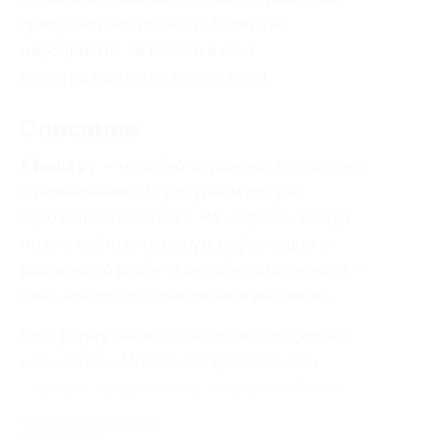
предусмотено только за билеты на
мероприятия. За билеты в кино
вознаграждение не начисляется.
Описание
Aфиша.ру –
медийно-сервисная платформа
о развлечениях и культурном досуге
горожанина в XXI веке. На «Афише» всегда
можно найти актуальную информацию о
различных офлайн- и онлайн-развлечениях —
кино, концертах, спектаклях и выставках.
Платформу ежемесячно посещают более 7
млн человек. Мобильным приложением
«Афиши» каждый месяц пользуется более
400 тыс. человек.
Читать полностью