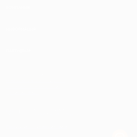
КОМПАНИЯ
ИНФОРМАЦИЯ
ПАРТНЕРАМ
© 2010-2026 BIGLION
Обработка персональных данных
Пользовательское соглашение
Публичная оферта
Гарантия, поддержка
24 часа и возврат средств
Перейти на полную версию сайта