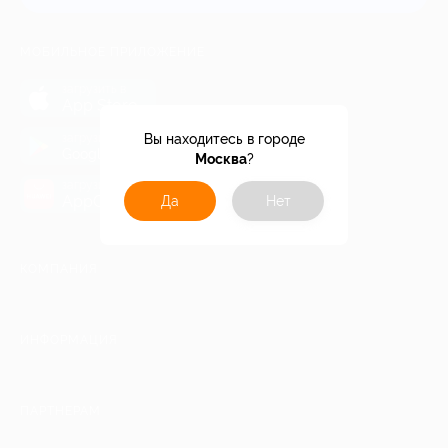
МОБИЛЬНОЕ ПРИЛОЖЕНИЕ
загрузить в
App Store
загрузить в
Вы находитесь в городе
Google Play
Москва
?
загрузить в
AppGallery
Да
Нет
КОМПАНИЯ
ИНФОРМАЦИЯ
ПАРТНЕРАМ