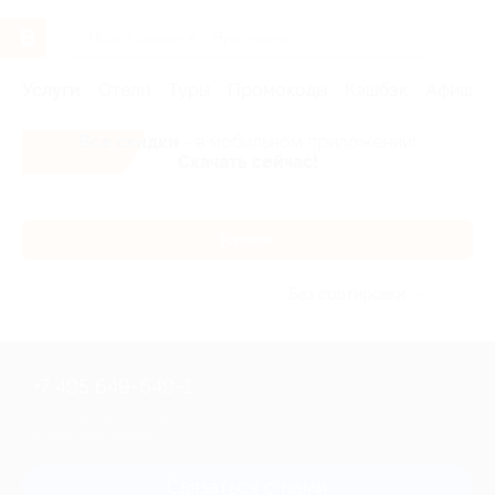
Услуги
Отели
Туры
Промокоды
Кэшбэк
Афиша 
Все скидки
- в мобильном приложении!
Скачать сейчас!
Каталог
Без сортировки
+7 495 649-649-1
Для звонка из Москвы
и регионов России
Связаться с нами