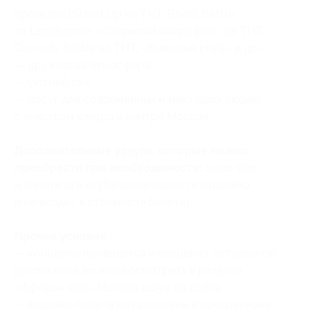
проектов (Stand Up на ТНТ, Roast Battle
от Labelcome, «Открытый микрофон» на ТНТ,
Comedy Battle на ТНТ, «Книжный клуб» и др.);
— дружеская атмосфера;
— уютный зал;
— досуг для современных и мыслящих людей
с чувством юмора в центре Москвы.
Дополнительные услуги, которые можно
приобрести при необходимости:
заказ еды
и напитков в клубе (оплачивается отдельно
и не входит в стоимость билета).
Прочие условия:
— концерты проводятся ежедневно, актуальное
расписание можно посмотреть в разделе
«Афиша» или «Ночные шоу» на сайте;
— входные билеты не привязаны к конкретному