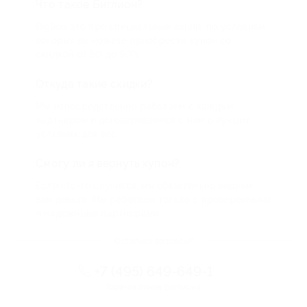
Что такое Биглион?
Biglion это про специальные акции, по условиям
которых вы можете приобрести купон со
скидкой от 50 до 90%
Откуда такие скидки?
Мы непосредственно работаем с каждым
партнером и договариваемся с ним о лучших
условиях для вас
Смогу ли я вернуть купон?
Если что-то случится, мы обязательно вернем
вам деньги. Мы работаем только с проверенными
и надежными партнерами
Остались вопросы?
+7 (495) 649-649-1
Горячая линия Биглиона