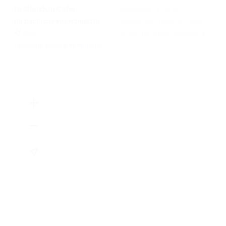
16 (StandUp Cafe)
Якиманка, д. 52 (эт.
по расписанию концерта
цокольный, Pancho Villa)
+7 (913) 399-48-26
по расписанию концерта
Показать номер телефона
+7 (913) 399-48-26
Показать номер телефона