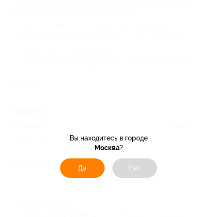
столику или месту, но команда клуба комфортно
разместит вас в порядке очереди;
— сбор гостей — за 30 минут до концерта;
— длительность мероприятия — 1 час 20 минут;
— возрастное ограничение: 18+;
— промокод не суммируется с другими скидками
и предложениями клуба.
Свернуть
Адресa
Все акции
StandUp Crew
Перейти на сайт партнера
Юридическая информация о партнёре
Вы находитесь в городе
Москва
?
Поиск адреса
Да
Нет
Чистые пруды
Октябрьская
г. Москва, ул. Покровка, д.
г. Москва, ул. Большая