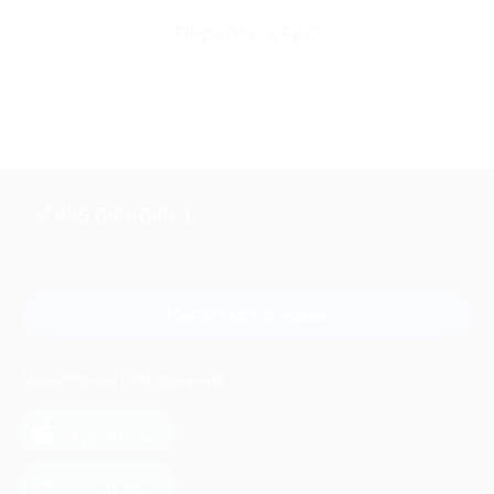
Перейти в FAQ
+7 495 649-649-1
Для звонка из Москвы
и регионов России
Связаться с нами
МОБИЛЬНОЕ ПРИЛОЖЕНИЕ
загрузить в
App Store
загрузить в
Google Play