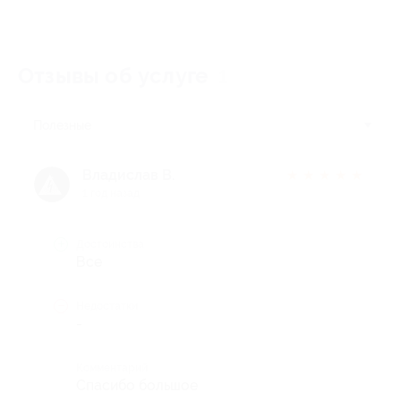
Отзывы об услуге
1
Полезные
Владислав B.
★
★
★
★
★
1 год назад
Достоинства
Все
Недостатки
-
Комментарий
Спасибо большое