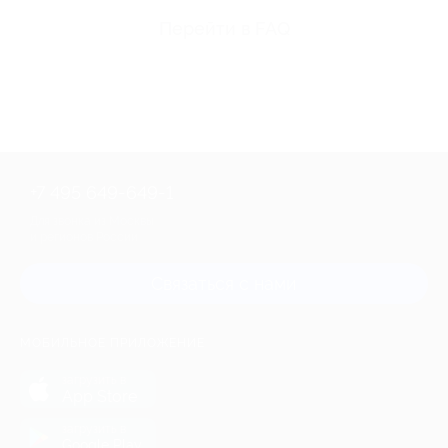
Перейти в FAQ
+7 495 649-649-1
Для звонка из Москвы
и регионов России
Связаться с нами
МОБИЛЬНОЕ ПРИЛОЖЕНИЕ
загрузить в
App Store
загрузить в
Google Play