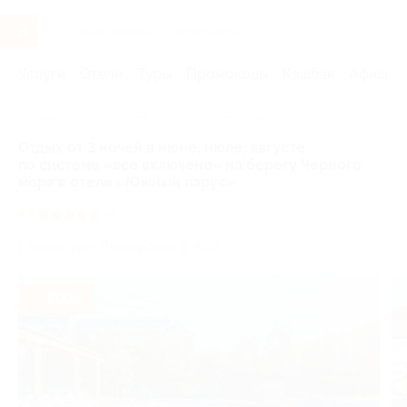
Услуги
Отели
Туры
Промокоды
Кэшбэк
Афиша 
Главная
Отели
Юг России
Анапа
Отдых от 3 ночей в июне, июле, августе
по системе «все включено» на берегу Черного
моря в отеле «Южный парус»
4.7
(4)
г. Анапа, пр-т Пионерский, д. 300
- 30%