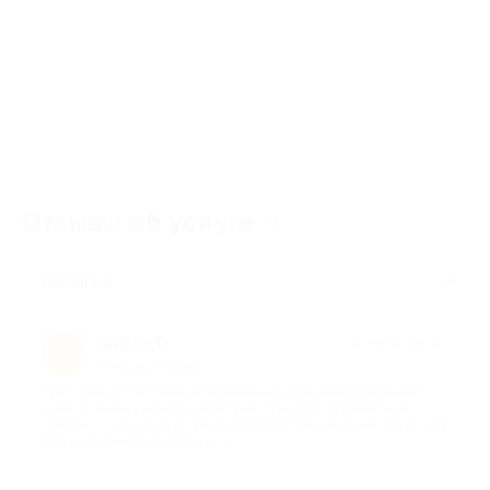
Отзывы об услуге
9
Полезные
Ольга Т.
★
★
★
★
★
О
2 месяца назад
про Отдых по системе «все включено» для двоих в течение 4
дней/3 ночей в номере категории стандарт двухместный
(заезды с 11.05.2026 по 29.05.2026) в отеле «Южный парус» (12
600 руб. вместо 18 000 руб.)