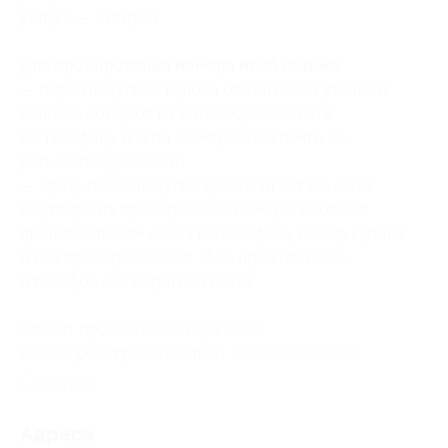
услуга — завтрак).
Для бронирования номера необходимо:
— перед покупкой купона обязательно уточнить
наличие номеров на интересующие даты
по телефону или по электронной почте
al-
parus2015@yandex.ru
;
— сразу после покупки купона (в тот же день)
подтвердить бронирование номера, сообщив
представителям отеля по телефону номер купона
и код бронирования
, Ф. И. О. проживающих
и телефон для обратной связи.
Объект прошел классификацию.
Номер реестровой записи:
С232024004412
.
Свернуть
Адресa