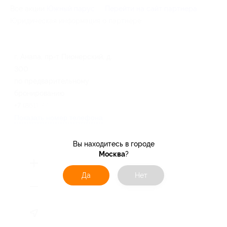
Все акции
Южный парус
Перейти на сайт партнера
Юридическая информация о партнёре
г. Анапа, пр-т Пионерский, д.
300
по предварительному
бронированию
+7 (861) 333-38-38
Показать номер телефона
Вы находитесь в городе
Москва
?
Да
Нет