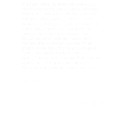
Мы были очень приятно удивлены . По
такой стоимости очень хороший отель .
Персонал вежливый . Уборка в номере
ежедневная, еда всегда есть из чего
выбрать , для отдыха с детьми самое то .
Спиртные напитки тоже пойдет , на
такой ценник даже отличные . Три
бассейна детский вода прям очень
теплая , втрой бассейн комфортная
вода и возле бани бассейн с холодной.
Девочки аниматоры целый день
придумывают развлечения . В общем все
прилично, на территории чисто .
Уезжаем с хорошими впечатлениями.
Недостатки
-
Отзыв полезен?