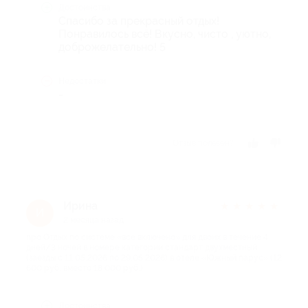
Достоинства
Спасибо за прекрасный отдых!
Понравилось всё! Вкусно, чисто , уютно,
доброжелательно! 5
Недостатки
-
Отзыв полезен?
Ирина
★
★
★
★
★
И
2 месяца назад
про Отдых по системе «все включено» для двоих в течение 4
дней/3 ночей в номере категории стандарт двухместный
(заезды с 11.05.2026 по 29.05.2026) в отеле «Южный парус» (12
600 руб. вместо 18 000 руб.)
Достоинства