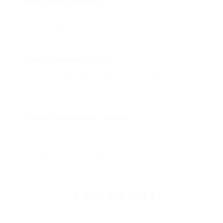
Что такое Биглион?
Biglion это про специальные акции, по условиям
которых вы можете приобрести купон со
скидкой от 50 до 90%
Откуда такие скидки?
Мы непосредственно работаем с каждым
партнером и договариваемся с ним о лучших
условиях для вас
Смогу ли я вернуть купон?
Если что-то случится, мы обязательно вернем
вам деньги. Мы работаем только с проверенными
и надежными партнерами
Остались вопросы?
+7 (495) 649-649-1
Горячая линия Биглиона