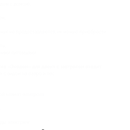
дом с домом);
ем;
зжиг не предоставляются, их можно приобрести
ты;
ними питомцами.
ике «Экодом» для двоих с завтраком входит:
 с видом на озеро и лес;
й климат-контроля;
;
ды, электрическим чайником;