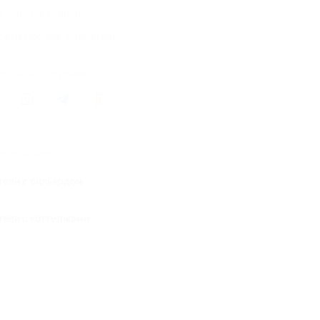
9 купонов купили
ремя продаж ограничено!
литься с друзьями
жие акции
тели с бильярдом
тели с коттеджами