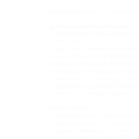
Расчетный час:
заезд — с 18:00, выез
Для бронирования необходимо:
— перед покупкой купона обязательн
по телефону;
— сразу после покупки купона обяза
info@konakovo.aero
код бронирован
и Ф. И. О. каждого гостя, затем повт
подтверждена (без предоставления 
и подтверждения брони парк-отель н
— при нарушении условий бронирова
оставляет за собой право отказать в
Прочие условия:
— количество мест по купонам на ка
— отдых в будние дни — с воскресенья
— отдых в выходные дни — с пятницы (
— услуги, которые не входят в стоим