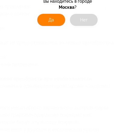
Вы находитесь в городе
х принадлежностей и комплектом полотенец;
Москва
?
дом с домом);
Да
Нет
ем;
зжиг не предоставляются, их можно приобрести в
ты;
ними питомцами.
можно приобрести при необходимости:
очняйте у администраторов) (кроме «Экодом»); ;
мого масштабного веревочного экстрим-парка
ными трассами одинаково подойдет как
оторые берут эту высоту впервые);
ных мест с русской и европейской кухней;