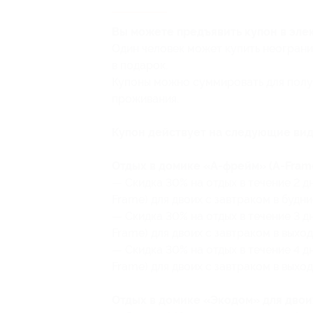
Вы можете предъявить купон в эле
Один человек может купить неограни
в подарок.
Купоны можно суммировать для получ
проживания.
Купон действует на следующие вид
Отдых в домике «А-фрейм» (A-Frame
— Скидка 30% на отдых в течение 2 д
Frame) для двоих с завтраком в будни
— Скидка 30% на отдых в течение 3 д
Frame) для двоих с завтраком в выход
— Скидка 30% на отдых в течение 4 д
Frame) для двоих с завтраком в выход
Отдых в домике «Экодом» для двоих