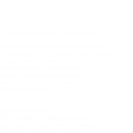
д — до 14:00.
о уточнить наличие мест на выбранные даты
тельно подтвердить бронирование, отправив на
ия и
номер купона, даты заезда, телефон для связи
орно прозвонить и уточнить, что все дошло и бронь
номера купона
и кода бронирования
е может подтвердить бронирование);
ния по одному из пунктов администрация
 предоставлении услуги.
ждую дату ограничено;
 (день заезда) по пятницу (день выезда);
день заезда) по воскресенье (день выезда);
ость купона, оплачиваются отдельно;