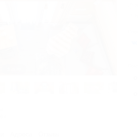
7
В
Поде
Похо
3 из 48
О
О
ия
 г.
ии
Адреса
Отзывы