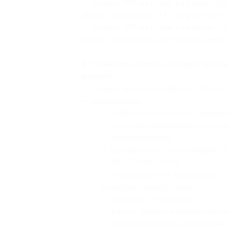
— Скидка 30% на отдых в течение 3 д
двоих с завтраком (14 700 руб. вмест
— Скидка 30% на отдых в течение 4 д
двоих с завтраком (22 050 руб. вмест
В стоимость купона на отдых в дом
входит:
— отдых в домике «А-фрейм» (A-Frame
— пользование:
— небольшой гостиной с дивано
— кондиционированием/системо
— обогревателем;
— телевизором, спутниковым TV
— Wi-Fi, интернетом;
— холодильником, обеденным ст
и микроволновой печью;
— душевой с санузлом;
— феном, набором косметически
— на втором уровне двуспальной