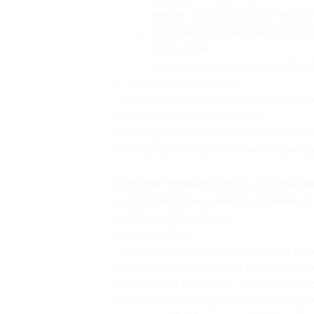
— феном, набором косметически
— парковкой для автомобиля (ря
— дровницей;
— пользование постельным бель
— завтрак: 09:00-11:00;
— пользование мангалом (уголь и ро
отеле или привезти с собой);
— посещение детской игровой комна
— разрешается проживание с домаш
Дополнительные услуги, которые 
— дополнительное место (заранее ут
— прокат снегоходов;
— аренда
бани
;
— посещение веревочного парка (са
в Тверской области с 10 разнообраз
искушенным взрослым, так и детям, к
— питание в
ресторане
на 50 посадоч