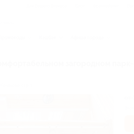
Для Вашего бизнеса
Блог
Франчайзинг
Воп
Промокоды
Кэшбэк
Афиша города
комфортабельном загородном парк
Конаково, стр. 1
от 
Экон