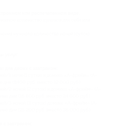
ктронном или распечатанном виде.
ченное количество купонов для себя или
ения нужного количества ночей (суток)
ы услуг:
) для двоих с завтраком:
ней/1 ночи (1 сутки) в домике «А-фрейм» (A-
е дни (8400 руб. вместо 12 000 руб.)
ней/2 ночей (2 суток) в домике «А-фрейм» (A-
ные дни (16 800 руб. вместо 24 000 руб.)
ней/3 ночей (3 суток) домике «А-фрейм» (A-
ные дни (25 200 руб. вместо 36 000 руб.)
 с завтраком: