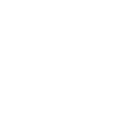
ней/2 ночей (2 суток) в домике «Экодом» для
о 21 000 руб.)
ней/3 ночей (3 суток) в домике «Экодом» для
о 31 500 руб.)
ике «А-фрейм» (A-Frame) для двоих с завтраком
) для двоих с видом на озеро и сад/лес;
м;
й климат-контроля;
;
олом, набором посуды, электрическим чайником
х принадлежностей и комплектом полотенец;
 кроватью или или двумя раздельными, патио;