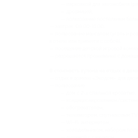
— парковкой для автомобиля (ря
— дровницей;
— пользование постельным бель
— завтрак: 09:00-11:00;
— пользование мангалом (уголь и ро
в отеле или привезти с собой);
— посещение детской игровой комна
— разрешается проживание с домаш
В стоимость купона на отдых в дом
— отдых в домике «Экодом» для двоих
— пользование:
— дом с 2-х спальной кроватью;
— кондиционированием/системо
— обогревателем;
— телевизором, спутниковым TV
— Wi-Fi, интернетом;
— холодильником, набором посу
— душевой с санузлом;