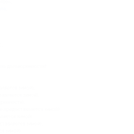
lie»;
ете
;
с;
по договоренности);
вляется зимой);
тавляется зимой);
оренности);
е предоставляется зимой);
ляется зимой);
ставляется зимой);
я зимой).