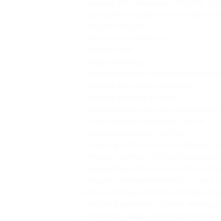
— аренда BBQ беседки «Whiskey Char
— ознакомительный
полет на вертол
— игра в лазертаг;
— катание на тюбингах;
— аренда лыж;
— игра в бильярд;
— игра в пин-понг/настольный тенни
— аренда беседки с мангалом;
— аренда беседки в парке;
— пользование услугами мотопарка (
— пользование конференц-залом;
— проведение
мероприятий
;
— игра в футбол (услуга не предоста
— игра в стритбол (услуга не предос
— аренда банкетного зала (по догов
— игра в пляжный волейбол (услуга н
— игра в петанк (услуга не предостав
— игра в бадминтон (услуга не предо
— рыбалка (услуга не предоставляетс