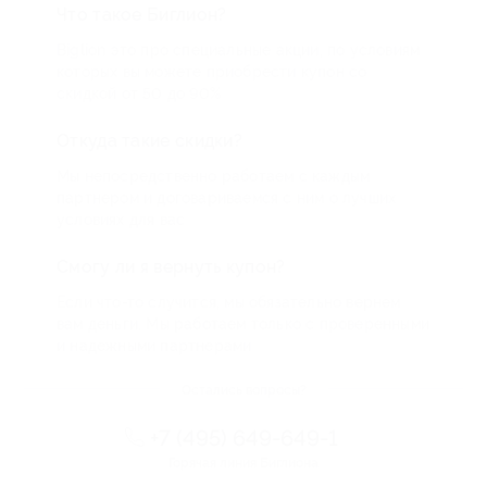
Что такое Биглион?
Biglion это про специальные акции, по условиям
которых вы можете приобрести купон со
скидкой от 50 до 90%
Откуда такие скидки?
Мы непосредственно работаем с каждым
партнером и договариваемся с ним о лучших
условиях для вас
Смогу ли я вернуть купон?
Если что-то случится, мы обязательно вернем
вам деньги. Мы работаем только с проверенными
и надежными партнерами
Остались вопросы?
+7 (495) 649-649-1
Горячая линия Биглиона