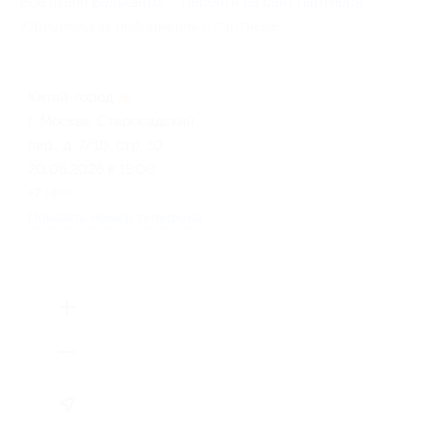
Все акции
Бельканто
Перейти на сайт партнера
Юридическая информация о партнёре
Китай-город
г. Москва, Старосадский
пер., д. 7/10, стр. 10
20.06.2026 в 15:00
+7 (499) 923-22-78
Показать номер телефона