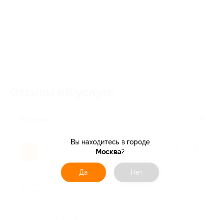
Отзывы об услуге
725
Полезные
Вы находитесь в городе
Анна П.
★
★
★
★
★
А
Москва
?
3 месяца назад
про Билет на концерт «Орган-оркестр: „Интерстеллар“,
Да
Нет
„Король Лев“, „Пираты Карибского моря“, „Темный рыцарь“»
18.04.2026 в 18:00 (левый балкон, 3 ряд, места: 9–28) от фонда
«Бельканто» (640 руб. вместо 1600 руб.)
Достоинства