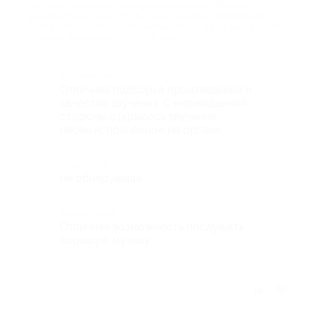
про Билет на концерт «Симфонические хиты „Феличита“.
Шедевры Челентано, Тото Кутуньо, Аль Бано, Поля Мориа,
Стинга» 06.02.2026 в 18:00 (левый балкон, 3 ряд, места: 9–28)
от фонда «Бельканто» (640 руб. вместо 1600 руб.)
Достоинства
Отличная подборка произведений и
качество звучания. С неожиданной
стороны открылось звучание
песен,исполненное на органе.
Недостатки
не обнаружила
Комментарий
Отличная возможность послушать
хорошую музыку
Отзыв полезен?