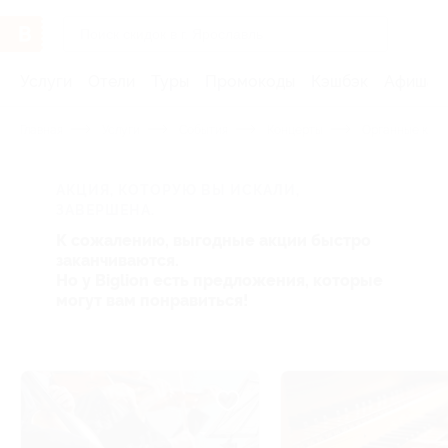
Услуги
Отели
Туры
Промокоды
Кэшбэк
Афиша 
Главная
Услуги
События
Концерты
Органные кон
АКЦИЯ, КОТОРУЮ ВЫ ИСКАЛИ,
ЗАВЕРШЕНА.
К сожалению, выгодные акции быстро
заканчиваются.
Но у Biglion есть предложения, которые
могут вам понравиться!