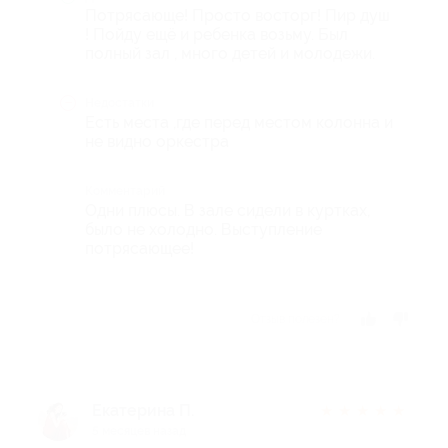
Потрясающе! Просто восторг! Пир душ
! Пойду ещё и ребенка возьму. Был
полный зал , много детей и молодежи.
Недостатки
Есть места ,где перед местом колонна и
не видно оркестра
Комментарий
Одни плюсы. В зале сидели в куртках,
было не холодно. Выступление
потрясающее!
Отзыв полезен?
Екатерина П.
★
★
★
★
★
5 месяцев назад