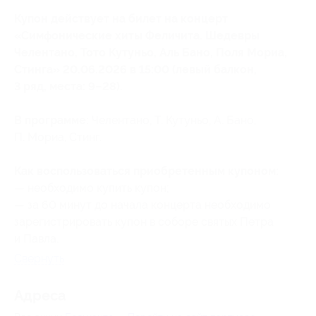
Купон действует на билет на концерт
«Симфонические хиты Феличита. Шедевры
Челентано, Тото Кутуньо, Аль Бано, Поля Мориа,
Стинга» 20.06.2026 в 15:00 (левый балкон,
3 ряд, места: 9–28).
В программе:
Челентано, Т. Кутуньо, А. Бано,
П. Мориа, Стинг.
Как воспользоваться приобретенным купоном:
— необходимо купить купон;
— за 60 минут до начала концерта необходимо
зарегистрировать купон в соборе святых Петра
и Павла.
Свернуть
Адресa