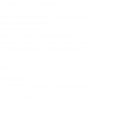
отказать в предоставлении услуг;
н и забронировал дом, но не явился в указанное
и своих планов и отмене брони не менее чем
 (администрация глэмпинга),
Правительства РФ № 1853 от 18.11.2020, вправе
кции плату за простой дома в размере
 случае отказа от получения услуги по купону
в, уплаченных за купон, обязан обращаться
ы услуг:
 для двоих:
ие 2 дней/1 ночи в малом гостевом доме для
ие 3 дней/2 ночей в малом гостевом доме для