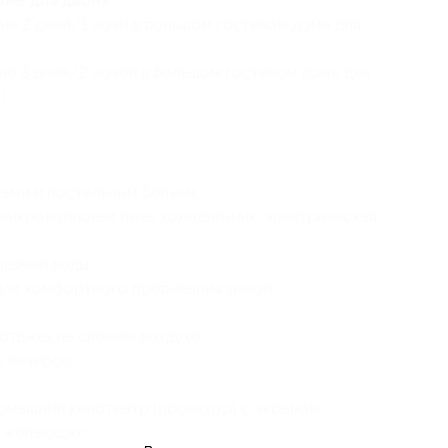
ме для двоих:
ие 2 дней/1 ночи в большом гостевом доме для
ие 3 дней/2 ночей в большом гостевом доме для
)
ами и постельным бельем;
 микроволновая печь, холодильник, электрическая
орячей воды;
для комфортного пребывания зимой;
отдыха на свежем воздухе;
 вечеров;
омашний кинотеатр (проектор) с экраном
х желающих;