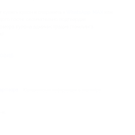
 купить купон и отправить в
WhatsApp
,
МАХ
или
ждого гостя, окончательно подтвердив
номера купона администрация глэмпинга
).
02415
.
партнера
Юридическая информация о партнёре
-н,