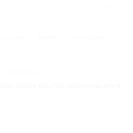
Для Вашего бизнеса
Блог
Франчайзинг
Воп
Промокоды
Кэшбэк
Афиша города
ь
И, ЗАВЕРШЕНА.
ные акции быстро заканчиваются.