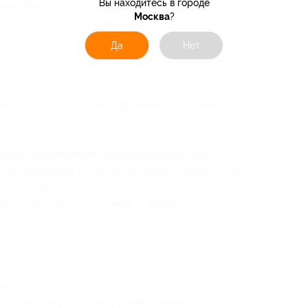
Вы находитесь в городе
снастями.
Москва
?
Да
Нет
и в возрасте до 4 лет проживают в номере
можно приобрести при необходимости:
е проживание) на неограниченное количество
ных номеров);
ьно взрослого человека — 1000 руб.;
о:
о позвонить и уточнить наличие мест