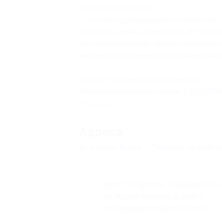
на выбранные даты;
— после подтверждения наличия мест
Telegram
номер купона и Ф. И. О. ка
бронирование (без предоставления 
не сможет подтвердить бронирование
Объект прошел классификацию.
Номер реестровой записи:
С1620250
Свернуть
Адресa
Все акции
Бухта
Перейти на сайт 
респ. Татарстан, Лаишевский р
ул. Карла Маркса, д. 168/1
по предварительной записи
+7 (905) 319-73-06