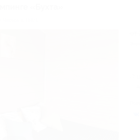
эмпинге «Бухта»
а Маркса, д. 168/1
от 
Экон
1
А
Поде