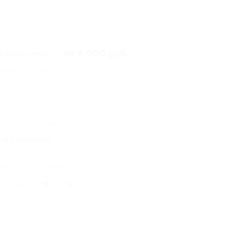
7 000 руб.
от 4 900 руб.
омия от 2 100 руб.
Купить
148
1 купонов куплено
кция завершена
литься с друзьями