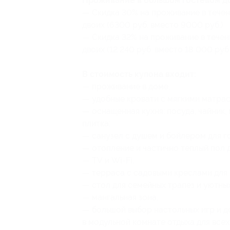
Проживание в большом гостевом до
— Скидка 30% на проживание в течен
двоих (6300 руб. вместо 9000 руб.)
— Скидка 32% на проживание в течен
двоих (12 240 руб. вместо 18 000 руб.
В стоимость купона входит:
— проживание в доме;
— удобные кровати с мягкими матрас
— оснащенная кухня: посуда, чайник,
плитка;
— санузел с душем и бойлером для г
— отопление и частично теплый пол 
— ТV и Wi-Fi;
— терраса с садовыми креслами для 
— стол для семейных трапез и уютных
— мангальная зона;
— большой выбор настольных игр и д
в модульной комнате отдыха для все