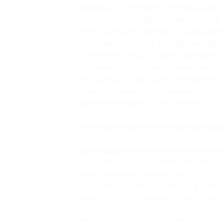
глэмпинга оставляет за собой право 
— если участник акции приобрел купо
время и не предупредил об изменени
за 1 сутки до заезда, то исполнитель
руководствуясь п. 16 Постановления 
удержать/истребовать у участника а
стоимости одних суток проживания; в
клиент за возвратом денежных средст
непосредственно к исполнителю.
Купон действует на следующие вид
Проживание в малом гостевом доме
— Скидка 30% на проживание в течен
двоих (4900 руб. вместо 7000 руб.)
— Скидка 32% на проживание в течен
двоих (9520 руб. вместо 14 000 руб.)