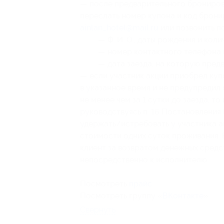
— после предварительного бронирова
переслать номер купона
и код брон
ainlan_hotel@mail.ru
или позвонить п
— Ф. И. О., даты рождения и коли
— номер контактного телефона и
— дата заезда, на которую пред
— если участник акции приобрел куп
в указанное время и не предупредил
не менее чем за 1 сутки до заезда, т
руководствуясь п. 16 Постановления 
удержать/истребовать у участника а
стоимости одних суток проживания. В
клиент за возвратом денежных средст
непосредственно к исполнителю.
Посмотреть
прайс
.
Посмотреть группу «
ВКонтакте
».
Свернуть