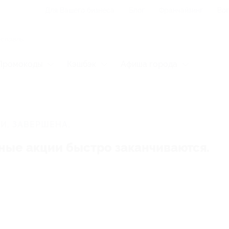
Для Вашего бизнеса
Блог
Франчайзинг
Воп
Промокоды
Кэшбэк
Афиша города
И, ЗАВЕРШЕНА.
ные акции быстро заканчиваются.