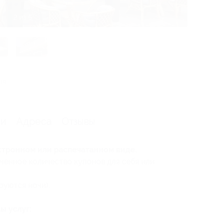
3 из 5
ия
ии
Адреса
Отзывы
ктронном или распечатанном виде.
ченное количество купонов для себя или
уются ночи).
ы услуг: