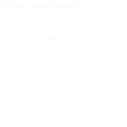
ого бассейна в отеле
4 500 руб.
от 3 150 руб.
омия от 1 350 руб.
Купить
244
4 купонов куплено
кция завершена
литься с друзьями