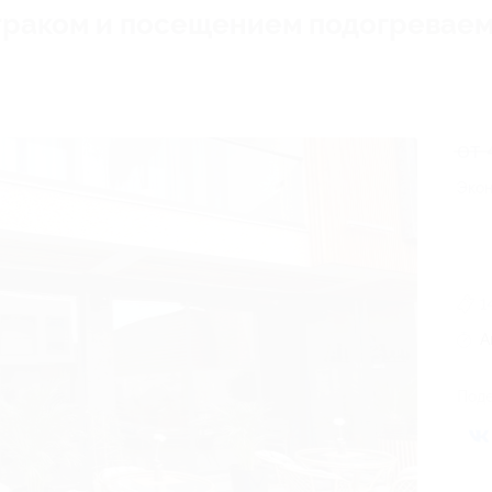
втраком и посещением подогреваем
от 
Экон
1
А
Поде