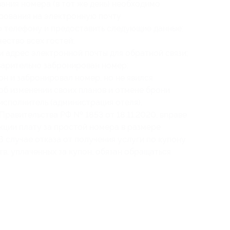
ния номера (в тот же день) необходимо
ирования
на электронную почту
о телефону и предоставить следующие данные:
чество всех гостей;
 адрес электронной почты для обратной связи;
варительно забронирован номер;
он и забронировал номер, но не явился
 об изменении своих планов и отмене брони
о исполнитель (администрация отеля),
Правительства РФ № 1853 от 18.11.2020, вправе
кции плату за простой номера в размере
 случае отказа от получения услуги по купону
в, уплаченных за купон, обязан обращаться