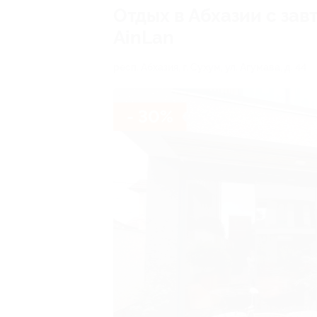
Отдых в Абхазии с за
AinLan
респ. Абхазия, г. Сухум, ул. Агумава, д. 44
- 30%