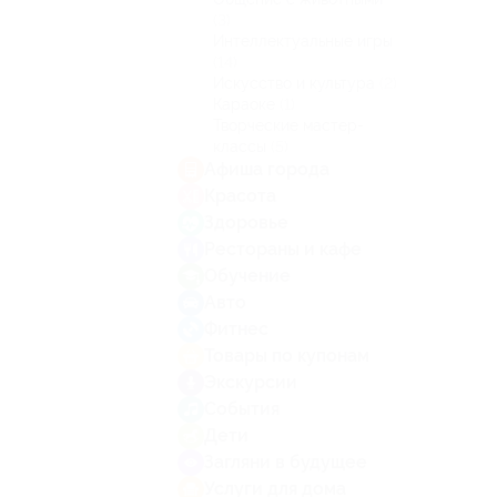
(3)
Интеллектуальные игры
(14)
Искусство и культура
(2)
Караоке
(1)
Творческие мастер-
классы
(5)
Афиша города
Красота
Здоровье
Рестораны и кафе
Обучение
Авто
Фитнес
Товары по купонам
Экскурсии
События
Дети
Загляни в будущее
Услуги для дома