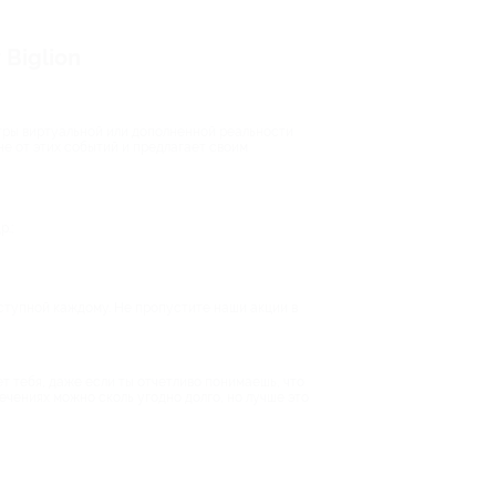
Biglion
гры виртуальной или дополненной реальности
не от этих событий и предлагает своим
.;
ступной каждому. Не пропустите наши акции в
 тебя, даже если ты отчетливо понимаешь, что
ечениях можно сколь угодно долго, но лучше это