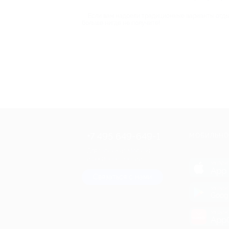
Если вам надоели традиционные варианты отдых
больше нигде не получите!
+7 495 649-649-1
МОБИЛЬНО
Для звонка из Москвы
и регионов России
загрузи
App 
Связаться с нами
загрузи
Goog
загрузи
AppG