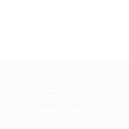
ьности – это лучший вариант. Таких эмоций вы
МАЦИЯ
ПАРТНЕРАМ
ы и ответы
Для Вашего бизнеса
Франчайзинг
Партнерская программа
Все акции