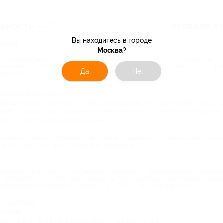
ность — VR-игры со скидкой в Ярославле от 
Вы находитесь в городе
лион!
Москва
?
й из первых внедряет передовые достижения информационных технологий. И
е могли обойти стороной нашу столицу. Биглион не может оставаться в сторо
Да
Нет
еальность.
которых просто зашкаливает;
й реальности – американские горки, гонки формулы-1, космический полет и др
и VR – один на один с цифровым противником или в составе команды друзей;
ом событий, происходящих на экране.
ена несколькими клубами и стремительно развивается. Биглион делает ее до
е то, от чего восторгаются люди во всем мире.
я полного погружения игру. Ощущение реальности происходящего не покидает
ь проявляются по-особенному искренне. Рассказывать о «виртуальных» развл
lion сделать это выгодно и просто – наши VR-скидки уже ждут вас:
%;
х партнеров;
 Москве;
пели погрузиться в иную реальность по нашим купонам.