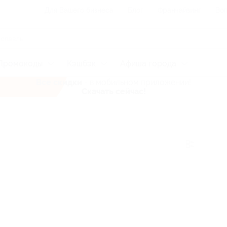
Для Вашего бизнеса
Блог
Франчайзинг
Воп
Промокоды
Кэшбэк
Афиша города
Все скидки
- в мобильном приложении!
Скачать сейчас!