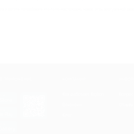
а и хотите попробовать что-то по-настоящему новое, игры виртуальной реал
Е ПРИЛОЖЕНИЕ
КОМПАНИЯ
ИНФОР
Как работает Biglion
Вопрос
ть в
Store
Вакансии
Отзывы
ть в
le Play
Блог
ть в
allery