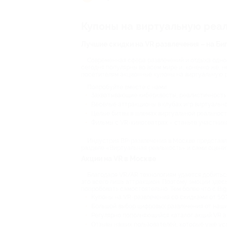
Купоны на виртуальную реаль
Лучшие скидки на VR развлечения – на Биг
Современная сфера развлечений и отдыха одно
сегодня популярны во всем мире и, конечно же, н
посетителям акционные купоны на виртуальную р
Попробуйте вместе с нами:
Захватывающие киберквесты, реалистичность 
Веселые аттракционы в клубах игр виртуально
Целые битвы в шлемах виртуальной реальност
Фильмы с VR-кинотеатрах – станьте участник
Индустрия ВР-развлечения в Москве представл
разделе «Виртуальная реальность» и сами оценит
Акции на VR в Москве
Благодаря VR/AR технологиям удается добитьс
это всего лишь аттракцион. Поэтому эмоции здес
попробовать самостоятельно. Тем более что с Big
Купоны на VR-развлечения со скидками от 50
Большой выбор цифровых развлечения от наши
Регулярно пополняющийся каталог акций VR в
Отзывы наших пользователей, которые уже ус