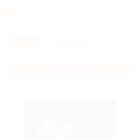
Услуги
Отели
Туры
Промокоды
Кэшбэк
Афиша 
Все скидки
- в мобильном приложении!
Скачать сейчас!
Главная
Услуги
События
Спектакли
Детские спек
Детские спектакли
Без сортировки