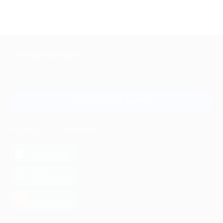
+7 495 649-649-1
Для звонка из Москвы
и регионов России
Связаться с нами
МОБИЛЬНОЕ ПРИЛОЖЕНИЕ
загрузить в
App Store
загрузить в
Google Play
загрузить в
AppGallery