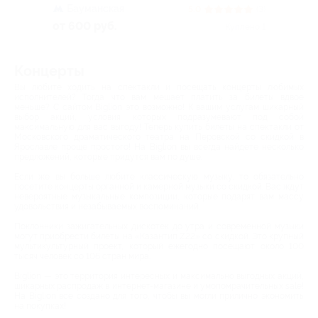
Бауманская
5.0
(3)
от 600 руб.
Куплено 1
Концерты
Вы любите ходить на спектакли и посещать концерты любимых
исполнителей? Тогда что вам мешает платить за билеты вдвое
меньше? С сайтом Biglion это возможно! К вашим услугам шикарный
выбор акций, условия которых подразумевают под собой
максимальную для вас выгоду! Теперь купить билеты на спектакли от
Московского драматического театра на Перовской со скидкой в
Ярославле проще простого! На Biglion вы всегда найдете несколько
предложений, которые придутся вам по душе.
Если же вы больше любите классическую музыку, то обязательно
посетите концерты органной и камерной музыки со скидкой. Вас ждут
невероятные музыкальные композиции, которые подарят вам массу
удовольствия и незабываемых воспоминаний.
Поклонники зажигательных дискотек до утра и современной музыки
могут приобрести билеты на «Казантип Z22» со скидкой. Это крупный
мультикультурный проект, который ежегодно посещают около 100
тысяч человек со 106 стран мира.
Biglion — это территория интересных и максимально выгодных акций,
шикарных распродаж в интернет-магазине и умопомрачительных sale!
На Biglion все создано для того, чтобы вы могли прилично экономить
на покупках!