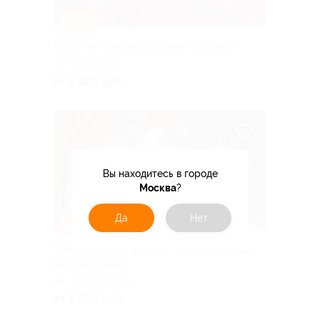
–20%
Билет на спектакль «Конек-Горбунок»
Калужская
от 1 120 руб.
Вы находитесь в городе
Москва
?
Да
Нет
–15%
Спектакль «Как Финдус потерялся, когда
был маленьким»
Смоленская
+1
от 1 700 руб.