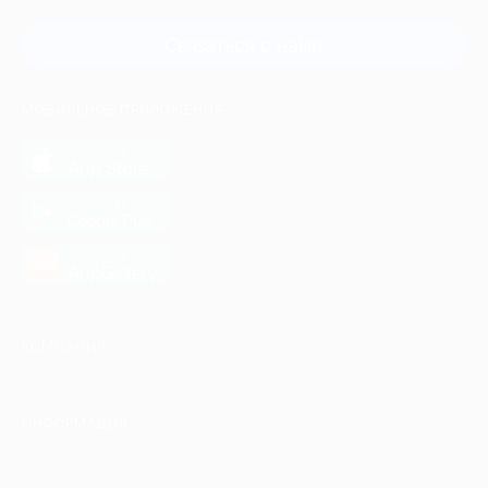
Связаться с нами
МОБИЛЬНОЕ ПРИЛОЖЕНИЕ
загрузить в
App Store
загрузить в
Google Play
загрузить в
AppGallery
КОМПАНИЯ
ИНФОРМАЦИЯ