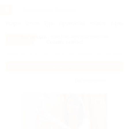
Услуги
Отели
Туры
Промокоды
Кэшбэк
Афиша 
Все скидки
- в мобильном приложении!
Скачать сейчас!
Главная
Услуги
События
Концерты
Инструментал
Инструментальные концерты
Без сортировки