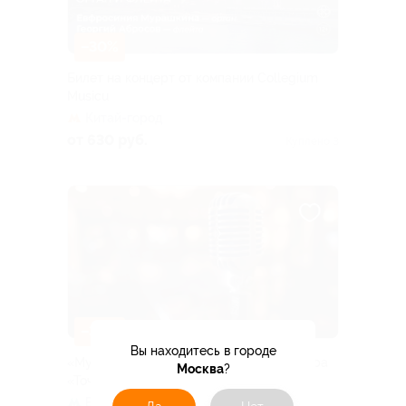
–30%
Билет на концерт от компании Collegium
Musicu
Китай-город
от 630 руб.
Куплено 3
–30%
Вы находитесь в городе
«Музыкальный вечер романсов» от театра
Москва
?
«Точка Ру»
Варшавская