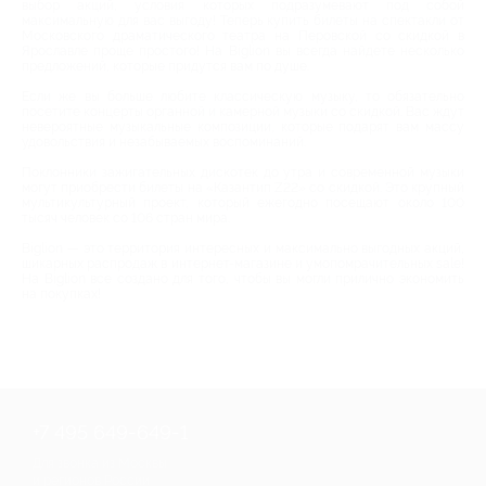
выбор акций, условия которых подразумевают под собой
максимальную для вас выгоду! Теперь купить билеты на спектакли от
Московского драматического театра на Перовской со скидкой в
Ярославле проще простого! На Biglion вы всегда найдете несколько
предложений, которые придутся вам по душе.
Если же вы больше любите классическую музыку, то обязательно
посетите концерты органной и камерной музыки со скидкой. Вас ждут
невероятные музыкальные композиции, которые подарят вам массу
удовольствия и незабываемых воспоминаний.
Поклонники зажигательных дискотек до утра и современной музыки
могут приобрести билеты на «Казантип Z22» со скидкой. Это крупный
мультикультурный проект, который ежегодно посещают около 100
тысяч человек со 106 стран мира.
Biglion — это территория интересных и максимально выгодных акций,
шикарных распродаж в интернет-магазине и умопомрачительных sale!
На Biglion все создано для того, чтобы вы могли прилично экономить
на покупках!
+7 495 649-649-1
Для звонка из Москвы
и регионов России