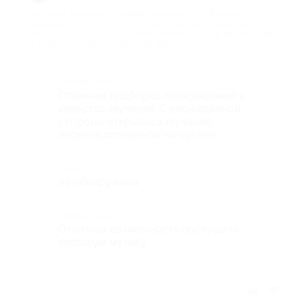
про Билет на концерт «Симфонические хиты „Феличита“.
Шедевры Челентано, Тото Кутуньо, Аль Бано, Поля Мориа,
Стинга» 06.02.2026 в 18:00 (левый балкон, 3 ряд, места: 9–28)
от фонда «Бельканто» (640 руб. вместо 1600 руб.)
Достоинства
Отличная подборка произведений и
качество звучания. С неожиданной
стороны открылось звучание
песен,исполненное на органе.
Недостатки
не обнаружила
Комментарий
Отличная возможность послушать
хорошую музыку
Отзыв полезен?