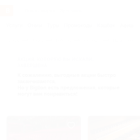
Услуги
Отели
Туры
Промокоды
Кэшбэк
Афиша 
Главная
Услуги
События
Концерты
Органные кон
АКЦИЯ, КОТОРУЮ ВЫ ИСКАЛИ,
ЗАВЕРШЕНА.
К сожалению, выгодные акции быстро
заканчиваются.
Но у Biglion есть предложения, которые
могут вам понравиться!