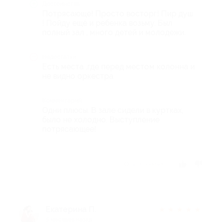
Достоинства
Потрясающе! Просто восторг! Пир душ
! Пойду ещё и ребенка возьму. Был
полный зал , много детей и молодежи.
Недостатки
Есть места ,где перед местом колонна и
не видно оркестра
Комментарий
Одни плюсы. В зале сидели в куртках,
было не холодно. Выступление
потрясающее!
Отзыв полезен?
Екатерина П.
★
★
★
★
★
5 месяцев назад