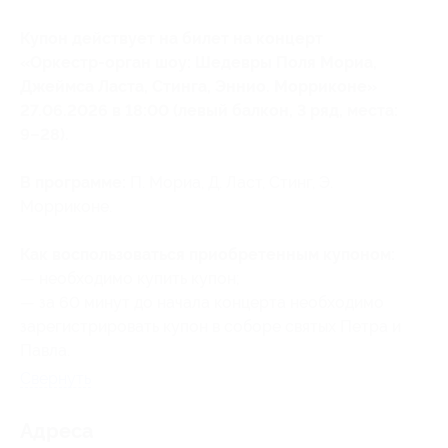
Купон действует на билет на концерт
«Оркестр-орган шоу: Шедевры Поля Мориа,
Джеймса Ласта, Стинга, Эннио. Морриконе»
27.06.2026 в 18:00 (левый балкон, 3 ряд, места:
9–28).
В программе:
П. Мориа, Д. Ласт, Стинг, Э.
Морриконе.
Как воспользоваться приобретенным купоном:
— необходимо купить купон;
— за 60 минут до начала концерта необходимо
зарегистрировать купон в соборе святых Петра и
Павла.
Свернуть
Адресa