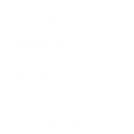
Что такое Биглион?
Biglion это про специальные акции, по условиям
которых вы можете приобрести купон со
скидкой от 50 до 90%
Откуда такие скидки?
Мы непосредственно работаем с каждым
партнером и договариваемся с ним о лучших
условиях для вас
Смогу ли я вернуть купон?
Если что-то случится, мы обязательно вернем
вам деньги. Мы работаем только с проверенными
и надежными партнерами
Остались вопросы?
+7 (495) 649-649-1
Горячая линия Биглиона