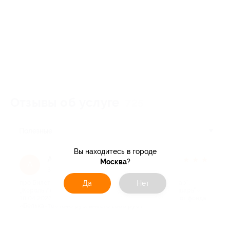
Отзывы об услуге
725
Полезные
Вы находитесь в городе
Анна П.
★
★
★
★
★
Москва
?
А
3 месяца назад
Да
Нет
про Билет на концерт «Орган-оркестр: „Интерстеллар“,
„Король Лев“, „Пираты Карибского моря“, „Темный рыцарь“»
18.04.2026 в 18:00 (левый балкон, 3 ряд, места: 9–28) от фонда
«Бельканто» (640 руб. вместо 1600 руб.)