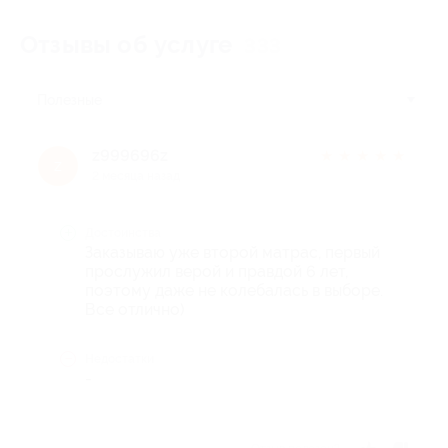
Отзывы об услуге
333
Полезные
z999696z
★
★
★
★
★
z
2 месяца назад
Достоинства
Заказываю уже второй матрас, первый
прослужил верой и правдой 6 лет,
поэтому даже не колебалась в выборе.
Все отлично)
Недостатки
-