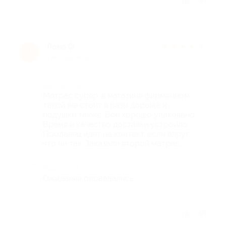
Отзыв полезен?
Лена Ф.
★
★
★
★
★
Л
4 месяца назад
Достоинства
Матрас супер, в магазине фирменном
такой же стоит в разы дороже и
подушки также. Все хорошо упаковано.
Время и качество доставки устроило.
Продавец идет на контакт, если вдруг,
что ни так. Заказали второй матрас.
Недостатки
Ожидания оправдались.
Отзыв полезен?