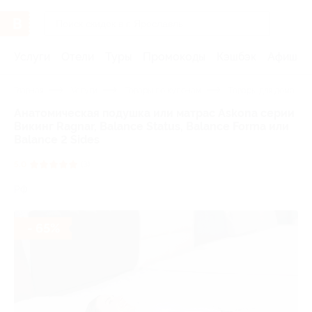
Услуги
Отели
Туры
Промокоды
Кэшбэк
Афиша 
Главная
Услуги
Товары по купонам
Товары для дома
Анатомическая подушка или матрас Askona серии
Викинг Ragnar, Balance Status, Balance Forma или
Balance 2 Sides
5.0
(3)
РФ
- 65%