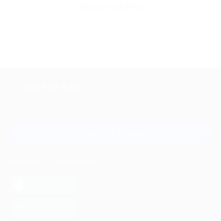
Перейти в FAQ
+7 495 649-649-1
Для звонка из Москвы
и регионов России
Связаться с нами
МОБИЛЬНОЕ ПРИЛОЖЕНИЕ
загрузить в
App Store
загрузить в
Google Play