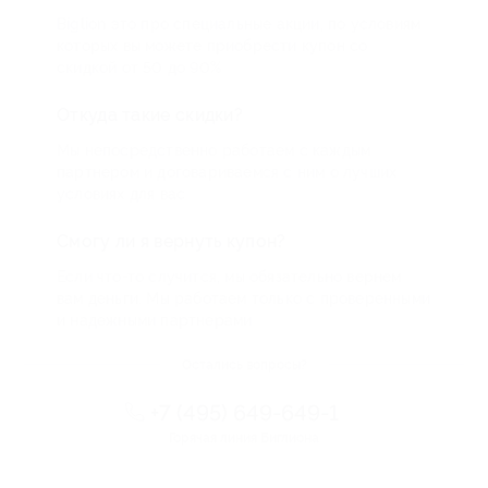
Biglion это про специальные акции, по условиям
которых вы можете приобрести купон со
скидкой от 50 до 90%
Откуда такие скидки?
Мы непосредственно работаем с каждым
партнером и договариваемся с ним о лучших
условиях для вас
Смогу ли я вернуть купон?
Если что-то случится, мы обязательно вернем
вам деньги. Мы работаем только с проверенными
и надежными партнерами
Остались вопросы?
+7 (495) 649-649-1
Горячая линия Биглиона