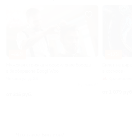
–15%
–17%
Билет на спекта
Билет на цирковое шоу «Лунозавр
Аэропорт
в космосе»
Красносельская
от 1 615 руб.
62
от 1 079 руб.
Что такое Биглион?