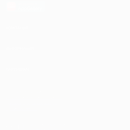
загрузить в
AppGallery
КОМПАНИЯ
ИНФОРМАЦИЯ
ПАРТНЕРАМ
© 2010-2026 BIGLION
Обработка персональных данных
Пользовательское соглашение
Публичная оферта
Гарантия, поддержка
24 часа и возврат средств