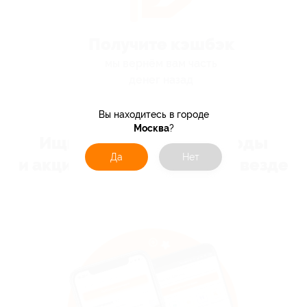
Получите кэшбэк
мы вернём вам часть
денег назад
Вы находитесь в городе
Москва
?
Ищите купоны, промокоды
Да
Нет
и акции с кэшбэк всегда и везде