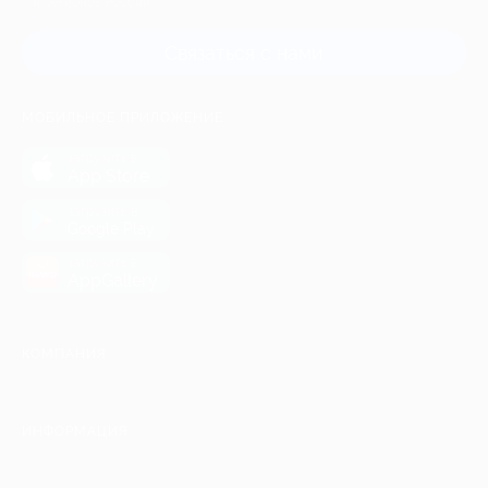
и регионов России
Связаться с нами
МОБИЛЬНОЕ ПРИЛОЖЕНИЕ
загрузить в
App Store
загрузить в
Google Play
загрузить в
AppGallery
КОМПАНИЯ
ИНФОРМАЦИЯ