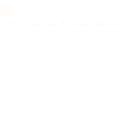
Услуги
Отели
Туры
Промокоды
Кэшбэк
Афиша 
Бренды
Beauty style, студия лазерной эпиляции